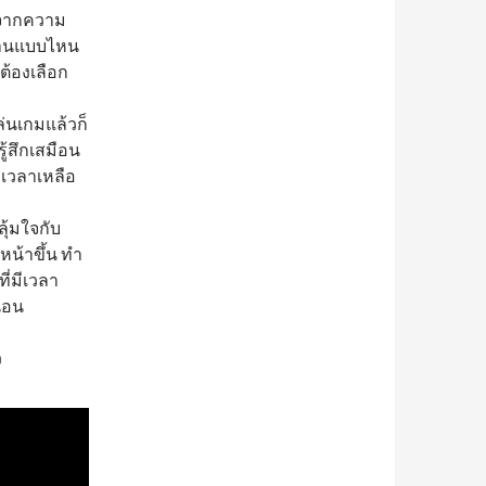
่มจากความ
ำงานแบบไหน
ต้องเลือก
่นเกมแล้วก็
ู้สึกเสมือน
ีเวลาเหลือ
ุ้มใจกับ
หน้าขึ้น ทำ
ี่มีเวลา
นอน
ว