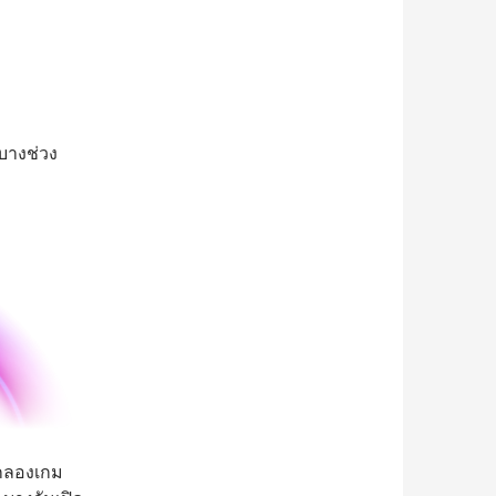
บางช่วง
ากลองเกม