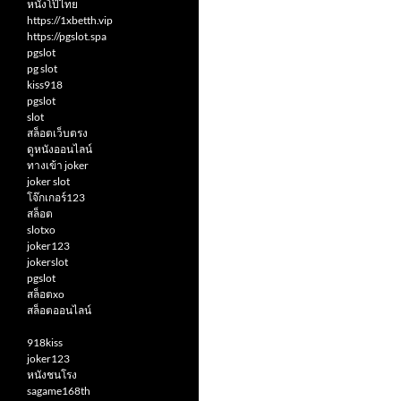
หนังโป๊ไทย
https://1xbetth.vip
https://pgslot.spa
pgslot
pg slot
kiss918
pgslot
slot
สล็อตเว็บตรง
ดูหนังออนไลน์
ทางเข้า joker
joker slot
โจ๊กเกอร์123
สล็อต
slotxo
joker123
jokerslot
pgslot
สล็อตxo
สล็อตออนไลน์
918kiss
joker123
หนังชนโรง
sagame168th