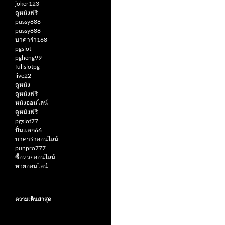
joker123
ดูหนังฟรี
pussy888
pussy888
บาคาร่า168
pgslot
pgheng99
fullslotpg
live22
ดูหนัง
ดูหนังฟรี
หนังออนไลน์
ดูหนังฟรี
pgslot77
ปั่นแตก66
บาคาร่าออนไลน์
punpro777
ซื้อหวยออนไลน์
หวยออนไลน์
ความเห็นล่าสุด