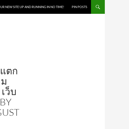
OUR NEW SITE UP AND RUNNING IN NO TIME!
PIN POSTS
อตแตก
วม
เว็บ
 BY
GUST