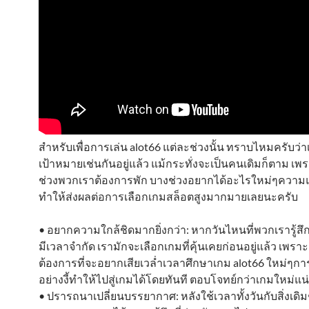
สำหรับเพื่อการเล่น alot66 แต่ละช่วงนั้น ทราบไหมครับว่าเ
เป้าหมายเช่นกันอยู่แล้ว แม้กระทั่งจะเป็นคนเดิมก็ตาม เพ
ช่วงพวกเราต้องการพัก บางช่วงอยากได้อะไรใหม่ๆความแ
ทำให้ส่งผลต่อการเลือกเกมสล็อตสูงมากมายเลยนะครับ
• อยากความใกล้ชิดมากยิ่งกว่า: หากวันไหนที่พวกเรารู้สึ
มีเวลาจำกัด เรามักจะเลือกเกมที่คุ้นเคยก่อนอยู่แล้ว เพราะ
ต้องการที่จะอยากเสียเวล่ำเวลาศึกษาเกม alot66 ใหม่ๆกา
อย่างงี้ทำให้ไปสู่เกมได้โดยทันที ตอบโจทย์กว่าเกมใหม่แน
• ปรารถนาเปลี่ยนบรรยากาศ: หลังใช้เวลาทั้งวันกับสิ่งเด