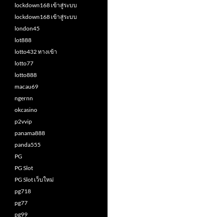
lockdown168 เข้าสู่ระบบ
lockdown168 เข้าสู่ระบบ
london45
lot888
lotto432 ทางเข้า
lotto77
lotto888
macau69
ngernn
okcasino
p2vvip
panama888
panda555
PG
PG Slot
PG Slot เว็บใหม่
pg718
pg77
pg99