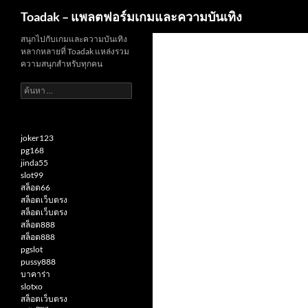
ค้นหา
Toadak – แพลตฟอร์มเกมและความบันเทิง
สนุกไปกับเกมและความบันเทิง
หลากหลายที่ Toadak แหล่งรวม
ความสนุกสำหรับทุกคน
ค้นหา
สำหรับ:
joker123
pg168
jinda55
slot99
สล็อต66
สล็อตเว็บตรง
สล็อตเว็บตรง
สล็อต888
สล็อต888
pgslot
pussy888
บาคาร่า
slotxo
สล็อตเว็บตรง