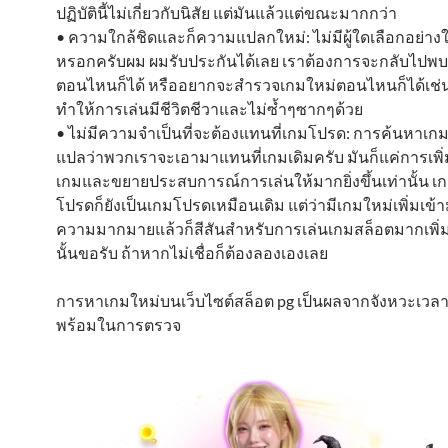
ปฏิบัตินี้ไม่เกี่ยวกับนิสัย แต่มันแล้วแต่ขณะมากกว่า
• ความใกล้ชิดและก็ความแปลกใหม่: ไม่มีผู้ใดเลือกอย่างใ
หรอกครับผม ผมรับประกันได้เลย เราต้องการจะกลับไปพ
ตอนไหนก็ได้ หรืออยากจะสำรวจเกมใหม่ตอนไหนก็ได้เช่นก
ทำให้การเล่นมีชีวิตชีวาและไม่ซ้ำๆซากๆด้วย
• ไม่มีความจำเป็นที่จะต้องแทนที่เกมโปรด: การค้นหาเกม
แปลว่าพวกเราจะเอามาแทนที่เกมเดิมครับ มันก็แค่การเพิ่
เกมและขยายประสบการณ์การเล่นให้มากยิ่งขึ้นเท่านั้น เ
โปรดก็ยังเป็นเกมโปรดเหมือนเดิม แต่ว่ามีเกมใหม่เพิ่มเข้
ความมากมายแล้วก็สีสันสำหรับการเล่นเกมสล็อตมากเพิ่มข
นั้นขอรับ ถ้าหากไม่เชื่อก็ต้องลองเองเลย
การหาเกมใหม่บนเว็บไซต์สล็อต pg เป็นผลจากจังหวะเวล
พร้อมในการตรวจ