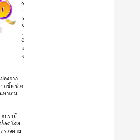
o
t
6
6
เ
พิ่
ม
ม
มแปลงจาก
กขึ้น ช่วง
ค้นหาเกม
พวกเรามี
 สล็อต โดย
ือตรวจค่าย