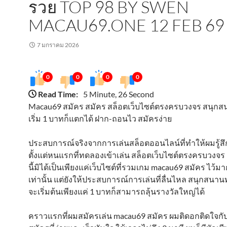
รวย TOP 98 BY SWEN
MACAU69.ONE 12 FEB 69
7 มกราคม 2026
0
0
0
0
Read Time:
5 Minute, 26 Second
Macau69 สมัคร สมัคร สล็อตเว็บไซต์ตรงครบวงจร สนุกส
เริ่ม 1 บาทก็แตกได้ ฝาก-ถอนไว สมัครง่าย
ประสบการณ์จริงจากการเล่นสล็อตออนไลน์ที่ทำให้ผมรู้สึก
ตั้งแต่หนแรกที่ทดลองเข้าเล่น สล็อตเว็บไซต์ตรงครบวงจร 
นี้มิได้เป็นเพียงแค่เว็บไซต์ที่รวมเกม macau69 สมัคร ไว้
เท่านั้น แต่ยังให้ประสบการณ์การเล่นที่ลื่นไหล สนุกสนานท
จะเริ่มต้นเพียงแค่ 1 บาทก็สามารถลุ้นรางวัลใหญ่ได้
คราวแรกที่ผมสมัครเล่น macau69 สมัคร ผมติดอกติดใจกั