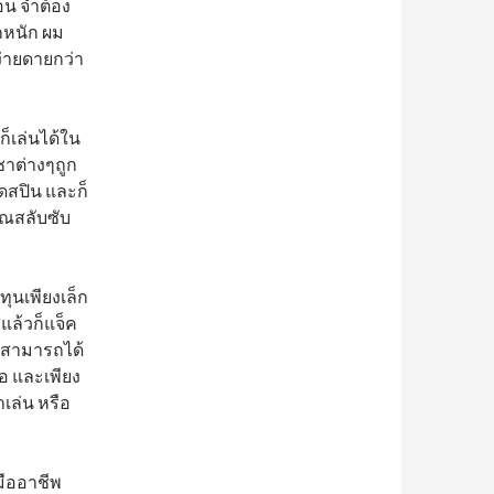
อน จำต้อง
หนัก ผม
นง่ายดายกว่า
ก็เล่นได้ใน
ชาต่างๆถูก
ดสปิน และก็
วณสลับซับ
ทุนเพียงเล็ก
แล้วก็แจ็ค
ก็สามารถได้
่อ และเพียง
เล่น หรือ
มืออาชีพ