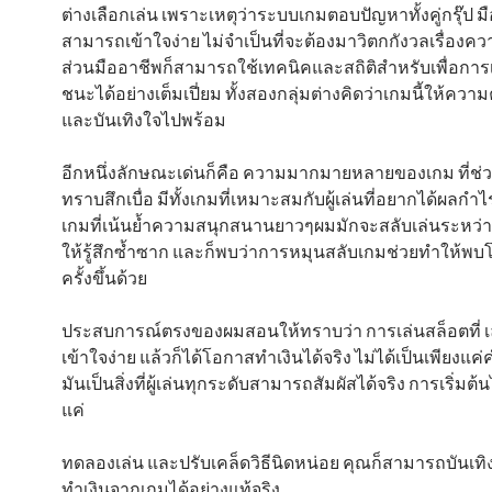
ต่างเลือกเล่น เพราะเหตุว่าระบบเกมตอบปัญหาทั้งคู่กรุ๊ป ม
สามารถเข้าใจง่าย ไม่จำเป็นที่จะต้องมาวิตกกังวลเรื่องค
ส่วนมืออาชีพก็สามารถใช้เทคนิคและสถิติสำหรับเพื่อการเ
ชนะได้อย่างเต็มเปี่ยม ทั้งสองกลุ่มต่างคิดว่าเกมนี้ให้ควา
และบันเทิงใจไปพร้อม
อีกหนึ่งลักษณะเด่นก็คือ ความมากมายหลายของเกม ที่ช่ว
ทราบสึกเบื่อ มีทั้งเกมที่เหมาะสมกับผู้เล่นที่อยากได้ผลกำไร
เกมที่เน้นย้ำความสนุกสนานยาวๆผมมักจะสลับเล่นระหว่าง
ให้รู้สึกซ้ำซาก และก็พบว่าการหมุนสลับเกมช่วยทำให้พ
ครั้งขึ้นด้วย
ประสบการณ์ตรงของผมสอนให้ทราบว่า การเล่นสล็อตที่ เล
เข้าใจง่าย แล้วก็ได้โอกาสทำเงินได้จริง ไม่ได้เป็นเพียงแค
มันเป็นสิ่งที่ผู้เล่นทุกระดับสามารถสัมผัสได้จริง การเริ่มต้
แค่
ทดลองเล่น และปรับเคล็ดวิธีนิดหน่อย คุณก็สามารถบันเทิ
ทำเงินจากเกมได้อย่างแท้จริง