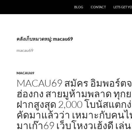
ข้ามไปยังเนื้อหา
BLOG
CONTACT
LETS GET Y
คลังเก็บหมวดหมู่: macau69
macau69
MACAU69
MACAU69 สมัคร อิมพอร์ต
ฮ่องกง สายมูห้ามพลาด ทุก
ฝากสูงสุด 2,000 โบนัสแตกง
คัดมาแล้วว่า เหมาะกับคนไ
มาเก๊า69 เว็บโหงวเฮ้งดี เล่