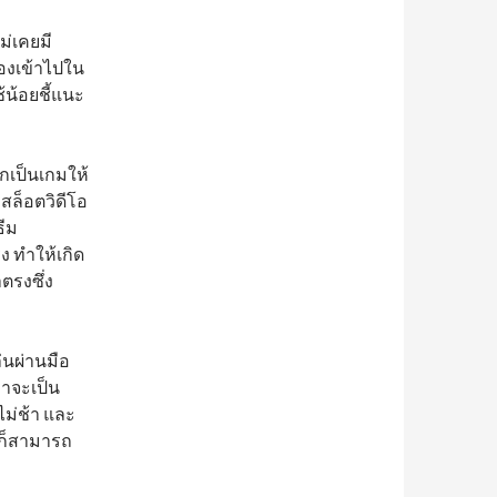
่เคยมี
ลองเข้าไปใน
น้อยชี้แนะ
รกเป็นเกมให้
สล็อตวิดีโอ
ธีม
ง ทำให้เกิด
ตรงซึ่ง
่นผ่านมือ
่าจะเป็น
ม่ช้า และ
วก็สามารถ