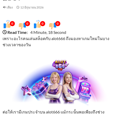
เสียง
12 มิถุนายน 2026
0
0
0
0
Read Time:
4 Minute, 18 Second
เพราะอะไรคนเล่นสล็อตกับ alot666 ถึงมองหาเกมใหม่ในบาง
ช่วงเวลาของวัน
ต่อให้เรามีเกมประจำบน alot666 แม้กระนั้นพอเพียงถึงช่วง