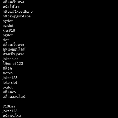
สล็อตเว็บตรง
หนังโป๊ไทย
https://1xbetth.vip
https://pgslot.spa
pgslot
pg slot
kiss918
pgslot
slot
สล็อตเว็บตรง
ดูหนังออนไลน์
ทางเข้า joker
joker slot
โจ๊กเกอร์123
สล็อต
slotxo
joker123
jokerslot
pgslot
สล็อตxo
สล็อตออนไลน์
918kiss
joker123
หนังชนโรง