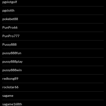
pgslotgolf
pgslotth
pokebet88
PunPro66
PunPro777
Pussy888
pussy888fun
pussy888play
pussy888win
redkong89
rockstar66
sagame
sagame168th