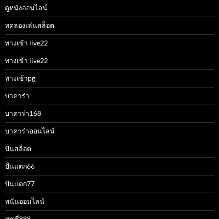
ดูหนังออนไลน์
ทดลองเล่นสล็อต
ทางเข้า live22
ทางเข้า live22
ทางเข้าpg
บาคาร่า
บาคาร่า168
บาคาร่าออนไลน์
ปั่นสล็อต
ปั่นแตก66
ปั่นแตก77
พนันออนไลน์
พุซซี่888