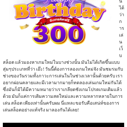
น
ได้
ว่า
ก
าร
เล่
น
เว็
บ
สล็อต แล้วมองหาเกมใหม่ในบางช่วงนั้น มันไม่ได้เกิดขึ้นแบบ
สุ่มๆประเภทที่ว่า เอ๊ะ! วันนี้ต้องการลองเกมใหม่จัง มันชมรมกับ
ช่วงของวันรวมทั้งภาวะการเล่นในในช่วงเวลานั้นด้วยครับ เรา
อยากผ่อนคลายและมีเวลามากมายก็ทดลองเล่นเกมใหม่กันได้
ซึ่งมันก็มิได้มีความหมายว่าเราเกลียดชังเกมโปรดเกมเดิมแล้ว
ด้วย มันก็แค่การเติมความสดใหม่และความหลากหลายในการ
เล่น สล็อต เพียงเท่านั้นครับผม นี่แหละขอรับคือเสน่ห์ของการ
เล่นสล็อตอย่างแท้จริง มาลองกันได้เลย!