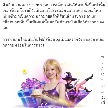
ตัวเลือกเกมและขยายประสบการณ์การเล่นให้มากยิ่งขึ้นเท่านั้น
เกม สล็อต โปรดก็ยังเป็นเกมโปรดเหมือนเดิม แต่ว่ามีเกมใหม่
เพิ่มเข้ามาเป็นความมากมายแล้วก็สีสันสำหรับการเล่นเกม
สล็อตมากเพิ่มขึ้นเพียงแค่นั้นขอรับ ถ้าหากไม่เชื่อก็ต้องลองเอง
เลย
การหาเกมใหม่บนเว็บไซต์สล็อต pg เป็นผลจากจังหวะเวลาและ
ก็ความพร้อมในการตรวจ
พ
ว
ก
เร
า
จะ
ม
อง
เห็