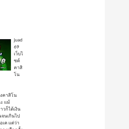
juad
69
เว็บไ
ซต์
คาสิ
โน
องคาสิโน
ะ แม้
าวก็ได้เงิน
อนจนเกินไป
เค แต่ว่า