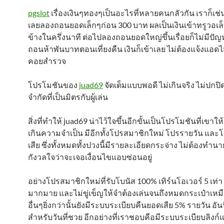
pgslot
เรื่องเงินๆทองๆเป็นอะไรที่หลายคนกลัวกัน เราก็เช่
เลยลองถอนยอดเล็กๆก่อน 300 บาท ผลเป็นเงินเข้าทรูวอเล
ข้างในครึ่งนาที ต่อไปลองถอนยอดใหญ่ขึ้นเรื่อยก็ไม่มีปั
ถอนห้าพันบาทตอนเที่ยงคืน เงินก็เข้าเลย ไม่ต้องแจ้งแอดไม
คอยสำรวจ
โปรโมชันของ
juad69
จัดเต็มแบบพอดี ไม่เกินจริง ไม่ปกปิ
จำกัดที่เป็นมิตรกับผู้เล่น
สิ่งที่ทำให้ juad69 น่าไว้ใจขึ้นอีกขั้นเป็นโปรโมชันที่เขา
เกินความจำเป็น มีอีกทั้งโปรสมาชิกใหม่ โปรรายวัน และ
เสีย ซึ่งทั้งหมดทั้งปวงนี้มีรายละเอียดกระจ่าง ไม่ต้องทำน
กังวลใจว่าจะเจอเงื่อนไขแอบซ่อนอยู่
อย่างโปรสมาชิกใหม่ที่รับโบนัส 100% เทิร์นโอเวอร์ 5 เท่า 
มากมาย และไม่ขู่เข็ญให้จำต้องเล่นจนถึงหมดกระเป๋าเหมื
อื่นๆยิ่งกว่านั้นยังมีระบบระเบียบคืนยอดเสีย 5% รายวัน อัน
สำหรับวันที่ซวย อีกอย่างที่เราชอบคือมีระบบระเบียบลิง