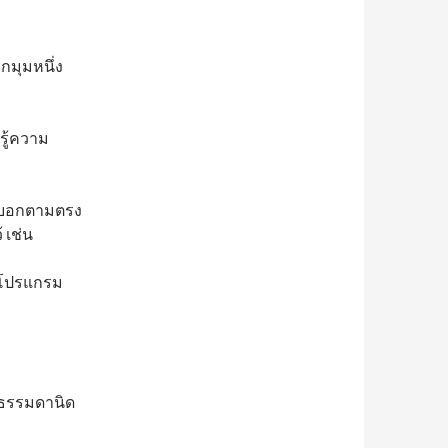
กมุมหนึ่ง
รู้ความ
ขอบอกตามตรง
 เช่น
านโปรแกรม
าธรรมดานิด