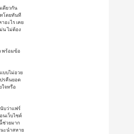
นเดียวกัน
็ทโดยทันที
ญหาอะไร เคย
่น ไม่ต้อง
ด พร้อมข้อ
ให้แบบไม่อวย
โปรคืนยอด
ายใจหรือ
นับว่าแฟร์
อนเว็บไซต์
นี้ช่วยมาก
ก์แนะนำสหาย