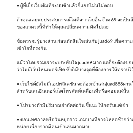
• ผู้ที่เบื่อเว็บเดิมที่ระบบช้าแล้วก็แอดไม่นไม่ตอบ
ถ้าคุณเคยพบประสบการณ์ไม่ดีจากเว็บอื่น จ๊วด 69 จะเป็นอี
ของแวดวงนี้ที่ทำให้คุณเปลี่ยนความคิดไปเลย
ข้อควรจะรู้บางส่วน ก่อนตัดสินใจเล่นกับ juad69 เพื่อความ
เข้าใจที่ตรงกัน
แม้ว่าโดยรวมเราจะประทับใจ juad69 มาก แต่ก็จะต้อง
ว่าไม่มีเว็บไหนเพอร์เฟ็ค ซึ่งก็มีบางจุดที่ต้องการให้ทราบไว้
• เว็บไซต์ยังไม่มีแอปพลิเคชัน จะต้องเข้าเล่นjuad888ผ่
สำหรับเล่นอินเตอร์เน็ตโทรศัพท์เคลื่อนที่หรือคอมแค่นั้น
• โปรบางตัวมีปริมาณจำกัดต่อวัน ชี้แนะให้กดรับแต่เช้า
• ตอนเทศกาลหรือวันหยุดยาว เกมบางทีอาจโหลดช้ากว่
หน่อย เนื่องจากมีคนเข้าเล่นมากมาย