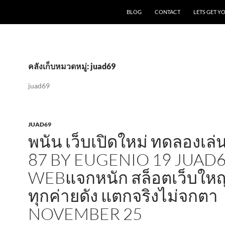
ข้ามไปยังเนื้อหา
BLOG
CONTACT
LETS GET Y
คลังเก็บหมวดหมู่: juad69
juad69
JUAD69
พนัน เว็บเปิดใหม่ ทดลองเล่
87 BY EUGENIO 19 JUAD
WEBแจกหนัก สล็อตเว็บใหญ
ทุกค่ายดัง แตกจริงไม่จกตา
NOVEMBER 25