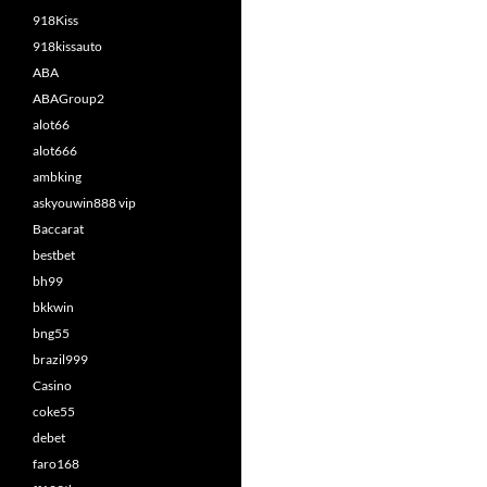
918Kiss
918kissauto
ABA
ABAGroup2
alot66
alot666
ambking
askyouwin888 vip
Baccarat
bestbet
bh99
bkkwin
bng55
brazil999
Casino
coke55
debet
faro168