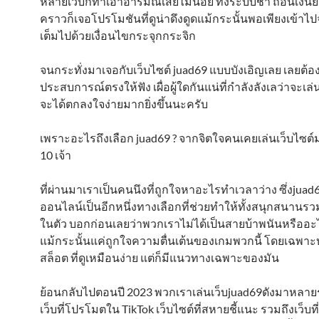
หลายเว็บก็ทำเอาอารมณ์เสียไม่น้อย ทั้งระบบช้า ถอนเงินยา
คราวก็เจอโปรโมชันที่ดูน่าดึงดูดแม้กระนั้นพอเพียงเข้าไป
เต็มไปด้วยเงื่อนไขกระจุกกระจิก
จนกระทั่งมาเจอกับเว็บไซต์ juad69 แบบบังเอิญเลย เลยต้
ประสบการณ์ตรงให้ฟัง เผื่อผู้ใดกันแน่ที่กำลังลังเลว่าจะเล่น
จะได้ตกลงใจง่ายมากยิ่งขึ้นนะครับ
เพราะอะไรถึงเลือก juad69 ? จากจิตใจคนเคยเล่นเว็บไซต์
10 เจ้า
ที่ผ่านมาเราเป็นคนนึงที่ถูกใจหาอะไรทำเวลาว่าง ซึ่งjuad
ออนไลน์เป็นอีกหนึ่งทางเลือกที่ช่วยทำให้ทั้งสนุกสนานรวมท
ในตัว บอกก่อนเลยว่าพวกเราไม่ได้เป็นสายบ้าพนันหรืออะไ
แม้กระนั้นแค่ถูกใจความตื่นเต้นของเกมพวกนี้ โดยเฉพาะ
สล็อต ที่ดูเหมือนง่าย แต่ก็มีแนวทางเฉพาะของมัน
ย้อนกลับไปตอนปี 2023 พวกเราเล่นเว็บjuad69ดังมาหลายร
เว็บที่โปรโมตใน TikTok เว็บไซต์ที่สหายชี้แนะ รวมถึงเว็บที