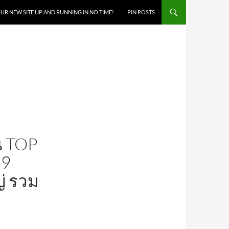
OUR NEW SITE UP AND RUNNING IN NO TIME!
PIN POSTS
น TOP
69
่ รวม