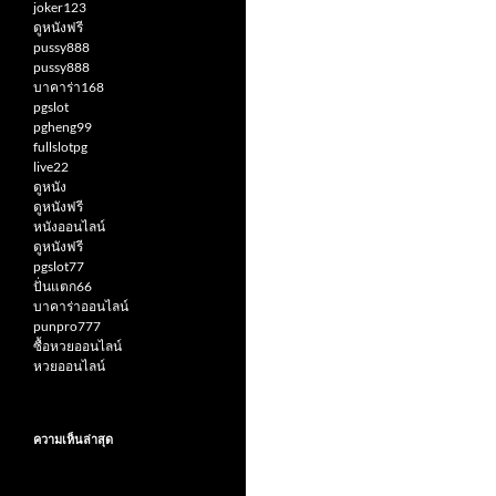
joker123
ดูหนังฟรี
pussy888
pussy888
บาคาร่า168
pgslot
pgheng99
fullslotpg
live22
ดูหนัง
ดูหนังฟรี
หนังออนไลน์
ดูหนังฟรี
pgslot77
ปั่นแตก66
บาคาร่าออนไลน์
punpro777
ซื้อหวยออนไลน์
หวยออนไลน์
ความเห็นล่าสุด