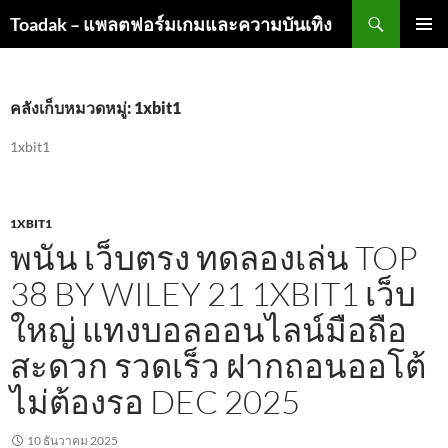
ค้นหา
Toadak – แพลตฟอร์มเกมและความบันเทิง
ข้าม
เมนูหลัก
ไป
ยัง
เนื้อหา
คลังเก็บหมวดหมู่: 1xbit1
1xbit1
1XBIT1
พนัน เว็บตรง ทดลองเล่น TOP
38 BY WILEY 21 1XBIT1 เว็บ
ใหญ่ แทงบอลออนไลน์มือถือ
สะดวก รวดเร็ว ฝากถอนออโต้
ไม่ต้องรอ DEC 2025
10 ธันวาคม 2025