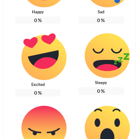
Happy
Sad
0
%
0
%
Sleepy
Excited
0
%
0
%