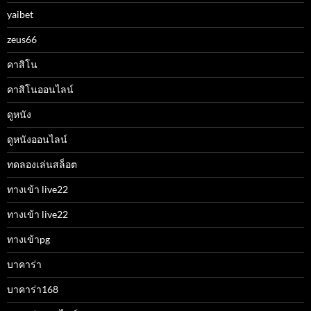
yaibet
zeus66
คาสิโน
คาสิโนออนไลน์
ดูหนัง
ดูหนังออนไลน์
ทดลองเล่นสล็อต
ทางเข้า live22
ทางเข้า live22
ทางเข้าpg
บาคาร่า
บาคาร่า168