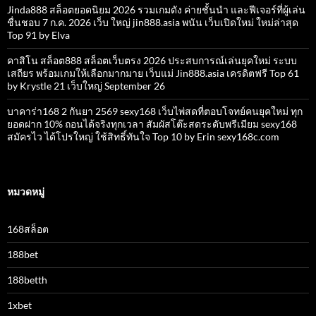
Jinda888 สล็อตยอดนิยม 2026 รวมเกมดัง ค่ายชั้นนำ และฟีเจอร์ที่ผู้เล่น
ชื่นชอบ 7 ก.ค. 2026 เว็บ ใหญ่ jin888.asia พนัน เว็บเปิดใหม่ ใหม่ล่าสุด
Top 91 by Elva
คาสิโน สล็อต888 สล็อตเว็บตรง 2026 ประสบการณ์เล่นยุคใหม่ ระบบ
เสถียร พร้อมเกมให้เลือกมากมาย เว็บแม่ Jin888.asia เครดิตฟรี Top 61
by Krystle 21 เว็บใหญ่ September 26
บาคาร่า168 2 กันยา 2569 sexy168 เว็บไพ่สดที่ตอบโจทย์คนยุคใหม่ ทุก
ยอดฝาก 10% ถอนได้จริงทุกเวลา สัมผัสโต๊ะสดระดับพรีเมียม sexy168
สมัครไว ได้โปรใหญ่ ใช้สิทธิ์ทันใจ Top 10 by Erin sexy168c.com
หมวดหมู่
168สล็อต
188bet
188betth
1xbet