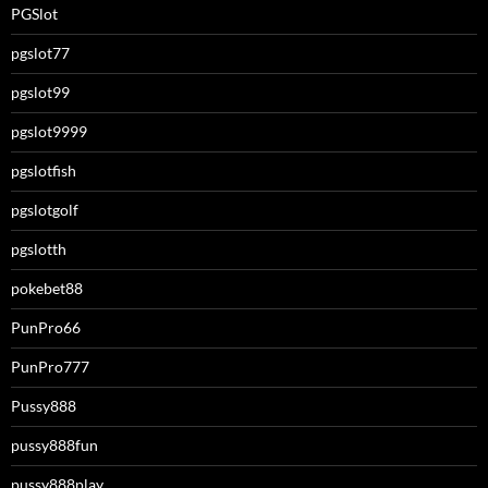
PGSlot
pgslot77
pgslot99
pgslot9999
pgslotfish
pgslotgolf
pgslotth
pokebet88
PunPro66
PunPro777
Pussy888
pussy888fun
pussy888play