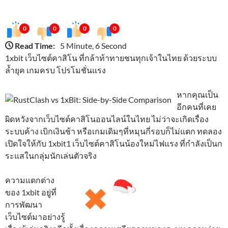
0
0
0
0
Read Time:
5 Minute, 6 Second
1xbit เว็บไซต์คาสิโน ที่กล้าท้าทายชนทุกเจ้าในไทย ด้วยระบบ
ล้ำยุค เกมครบ โปรโมชั่นแรง
หากคุณเป็น
อีกคนที่เคย
ผิดหวังจากเว็บไซต์คาสิโนออนไลน์ในไทย ไม่ว่าจะเกิดเรื่อง
ระบบค้าง เบิกเงินช้า หรือเกมเดิมๆที่หมุนกี่รอบก็ไม่แตก ทดลอง
เปิดใจให้กับ 1xbit1 เว็บไซต์คาสิโนน้องใหม่ไฟแรง ที่กำลังเป็นก
ระแสในกลุ่มนักเล่นตัวจริง
ความแตกต่าง
ของ 1xbit อยู่ที่
การพัฒนา
เว็บไซต์มาอย่างรู้