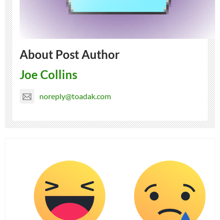
About Post Author
Joe Collins
noreply@toadak.com