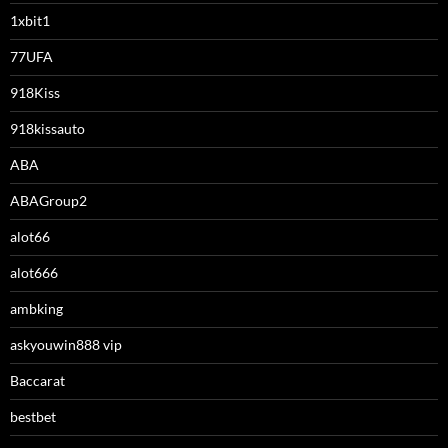
1xbit1
77UFA
918Kiss
918kissauto
ABA
ABAGroup2
alot66
alot666
ambking
askyouwin888 vip
Baccarat
bestbet