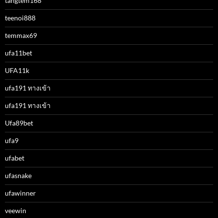
tangtem168
teenoi888
temmax69
ufa11bet
UFA11k
ufa191 ทางเข้า
ufa191 ทางเข้า
Ufa89bet
ufa9
ufabet
ufasnake
ufawinner
veewin