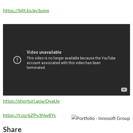
https://bitt.to/av3umn
https://shorturl.asia/DyaUe
https://t.co/6ZPv3Nw8Ys
Share