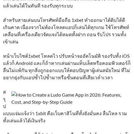
แล้วเล่นได้ในทันที รองรับทุกระบบ
สำหรับสายเล่นบนโทรศัพท์มือถือ 1xbet ทำออกมาได้ดิบได้ดี
เกินคาด เนื่องจากไม่ต้องโหลดแอปก็เล่นได้ทุกเกม ใช้โทรศัพท์
เคลื่อนที่เครื่องเดียวจัดแจงได้หมดทั้งฝาก ถอน รับโปร รวมทั้ง
เข้าเล่น
หน้าเว็บไซต์1xbet โหลดไว ปรับหน้าจออัตโนมัติ รองรับทั้ง iOS
แล้วก็ Android และก็ถ้าหากเล่นผ่านแท็บเล็ตหรือคอมพิวเตอร์ก็
ลื่นไม่แพ้กัน ทุกสิ่งถูกออกแบบให้ตอบปัญหาผู้เล่นสมัยใหม่ ที่ไม่
อยากยุ่งกับแอปซ้ำไปซ้ำมาหรือขั้นตอนที่เสียเวล่ำเวลา
ส
รุ
ป
แบบแจ่มแจ้งว่า 1xbit คือเว็บคาสิโนที่ทั้งยังมั่นคง ลื่นไหล รวม
ทั้งเล่นแล้วได้เงินจริง