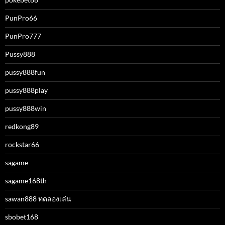
PunPro66
PunPro777
Pussy888
pussy888fun
pussy888play
pussy888win
redkong89
rockstar66
sagame
sagame168th
sawan888 ทดลองเล่น
sbobet168