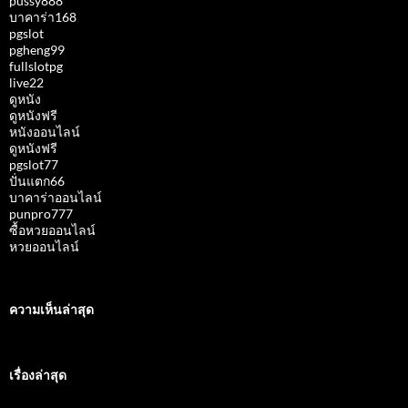
pussy888
บาคาร่า168
pgslot
pgheng99
fullslotpg
live22
ดูหนัง
ดูหนังฟรี
หนังออนไลน์
ดูหนังฟรี
pgslot77
ปั่นแตก66
บาคาร่าออนไลน์
punpro777
ซื้อหวยออนไลน์
หวยออนไลน์
ความเห็นล่าสุด
เรื่องล่าสุด