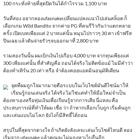
100 กระทั่งท้ายที่สุดปิดวันได้กำไรรวม 1,100 บาท
วันที่สอง อยากลองufasnakeเปลี่ยนแปลงแนวไปเล่นสล็อต ก็
เลือกเกม Wild Bandito จากค่าย PG ที่คนรีวิวกันว่าแตกหลาย
ครั้ง เปิดเบทเพียงแค่ 2 บาทแค่นั้น หมุนไปราวๆ 30 ตา เข้าฟรีส
ปินเฉย แล้วดันจ่ายรัวๆจบออกมาที่ 2,800 บาท
รวมสองวันนั้น ผมเบิกเงินไปเกือบ 4,000 บาท จากทุนเพียงแค่
300 เพียงแค่นั้น ที่สำคัญคือ ถอนได้จริง ไม่ติดข้อแม้ ไม่มีคำว่า
ต้องทำเทิร์น 20 เท่า หรือ จำต้องคอยแอดมินอนุมัติเตียน
จุดที่ผมถูกใจมากมายคือระบบในเว็บไซต์มันดีไซน์มาให้
เรียนรู้ก่อนเล่นจริง ได้จริง ไม่ใช่แค่ทำให้มือใหม่จำเป็น
ต้องหาเองหรือทุ่มเงินเพื่อเรียนรู้จากการเสีย นี่แหละคือ
ประสบการณ์ที่ทำให้ผม เชื่อ ว่า ถ้าหากเลือกเว็บถูก เริ่มต้นถูก
และเล่นแบบไม่โลภ ยังไงก็มีสิทธิ์ได้ถอน
สรุปในที่สุดจากดวงใจ ถ้าเกิดยังลังเลจะเล่นเว็บไซต์ไหนดี ลอง
เริ่มจาก ufasnake แล้วคุณจะไม่มองหาเว็บอื่นอีก