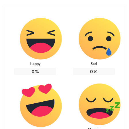
Happy
Sad
0
%
0
%