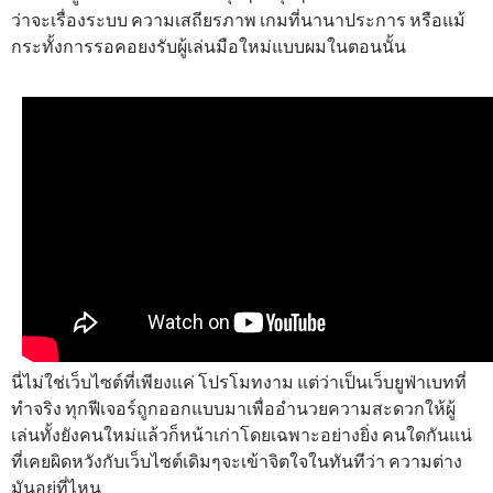
ว่าจะเรื่องระบบ ความเสถียรภาพ เกมที่นานาประการ หรือแม้
กระทั้งการรอคอยงรับผู้เล่นมือใหม่แบบผมในตอนนั้น
นี่ไม่ใช่เว็บไซต์ที่เพียงแค่ โปรโมทงาม แต่ว่าเป็นเว็บยูฟ่าเบทที่
ทำจริง ทุกฟีเจอร์ถูกออกแบบมาเพื่ออำนวยความสะดวกให้ผู้
เล่นทั้งยังคนใหม่แล้วก็หน้าเก่าโดยเฉพาะอย่างยิ่ง คนใดกันแน่
ที่เคยผิดหวังกับเว็บไซต์เดิมๆจะเข้าจิตใจในทันทีว่า ความต่าง
มันอยู่ที่ไหน