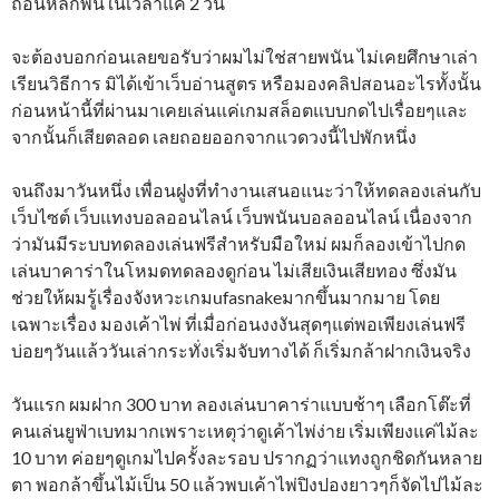
ถอนหลักพันในเวลาแค่ 2 วัน
จะต้องบอกก่อนเลยขอรับว่าผมไม่ใช่สายพนัน ไม่เคยศึกษาเล่า
เรียนวิธีการ มิได้เข้าเว็บอ่านสูตร หรือมองคลิปสอนอะไรทั้งนั้น
ก่อนหน้านี้ที่ผ่านมาเคยเล่นแค่เกมสล็อตแบบกดไปเรื่อยๆและ
จากนั้นก็เสียตลอด เลยถอยออกจากแวดวงนี้ไปพักหนึ่ง
จนถึงมาวันหนึ่ง เพื่อนฝูงที่ทำงานเสนอแนะว่าให้ทดลองเล่นกับ
เว็บไซต์ เว็บแทงบอลออนไลน์ เว็บพนันบอลออนไลน์ เนื่องจาก
ว่ามันมีระบบทดลองเล่นฟรีสำหรับมือใหม่ ผมก็ลองเข้าไปกด
เล่นบาคาร่าในโหมดทดลองดูก่อน ไม่เสียเงินเสียทอง ซึ่งมัน
ช่วยให้ผมรู้เรื่องจังหวะเกมufasnakeมากขึ้นมากมาย โดย
เฉพาะเรื่อง มองเค้าไพ่ ที่เมื่อก่อนงงงันสุดๆแต่พอเพียงเล่นฟรี
บ่อยๆวันแล้ววันเล่ากระทั่งเริ่มจับทางได้ ก็เริ่มกล้าฝากเงินจริง
วันแรก ผมฝาก 300 บาท ลองเล่นบาคาร่าแบบช้าๆ เลือกโต๊ะที่
คนเล่นยูฟ่าเบทมากเพราะเหตุว่าดูเค้าไพ่ง่าย เริ่มเพียงแค่ไม้ละ
10 บาท ค่อยๆดูเกมไปครั้งละรอบ ปรากฏว่าแทงถูกชิดกันหลาย
ตา พอกล้าขึ้นไม้เป็น 50 แล้วพบเค้าไพ่ปิงปองยาวๆก็จัดไปไม้ละ