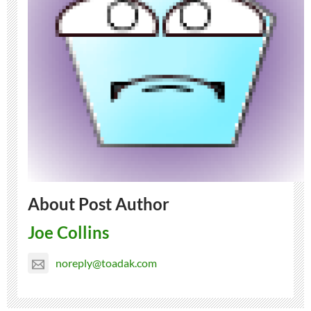
About Post Author
Joe Collins
noreply@toadak.com