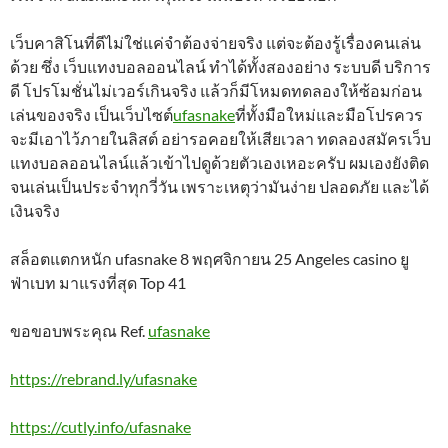
เว็บคาสิโนที่ดีไม่ใช่แค่จำต้องจ่ายจริง แต่จะต้องรู้เรื่องคนเล่น
ด้วย ซึ่ง เว็บแทงบอลออนไลน์ ทำได้ทั้งสองอย่าง ระบบดี บริการ
ดี โปรโมชั่นไม่เวอร์เกินจริง แล้วก็มีโหมดทดลองให้ซ้อมก่อน
เล่นของจริง เป็นเว็บไซต์
ufasnake
ที่ทั้งมือใหม่และมือโปรควร
จะมีเอาไว้ภายในลิสต์ อย่ารอคอยให้เสียเวลา ทดลองสมัครเว็บ
แทงบอลออนไลน์แล้วเข้าไปดูด้วยตัวเองเหอะครับ ผมเองยังติด
จนเล่นเป็นประจำทุกวี่วัน เพราะเหตุว่ามันง่าย ปลอดภัย และได้
เงินจริง
สล็อตแตกหนัก ufasnake 8 พฤศจิกายน 25 Angeles casino ยู
ฟ่าเบท มาแรงที่สุด Top 41
ขอขอบพระคุณ Ref.
ufasnake
https://rebrand.ly/ufasnake
https://cutly.info/ufasnake