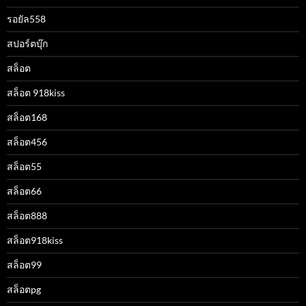
รอยัล558
สปอร์ตบุ๊ก
สล็อต
สล็อต 918kiss
สล็อต168
สล็อต456
สล็อต55
สล็อต66
สล็อต888
สล็อต918kiss
สล็อต99
สล็อตpg