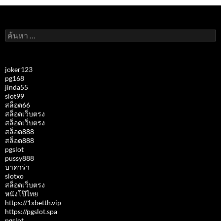
ค้นหา
สำหรับ:
joker123
pg168
jinda55
slot99
สล็อต66
สล็อตเว็บตรง
สล็อตเว็บตรง
สล็อต888
สล็อต888
pgslot
pussy888
บาคาร่า
slotxo
สล็อตเว็บตรง
หนังโป๊ไทย
https://1xbetth.vip
https://pgslot.spa
pgslot