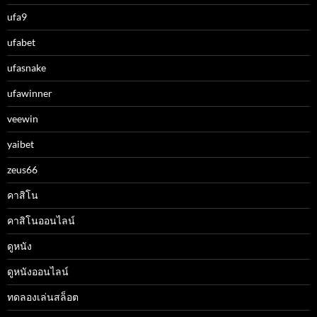
ufa9
ufabet
ufasnake
ufawinner
veewin
yaibet
zeus66
คาสิโน
คาสิโนออนไลน์
ดูหนัง
ดูหนังออนไลน์
ทดลองเล่นสล็อต