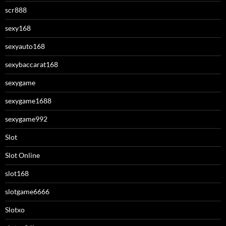
scr888
sexy168
sexyauto168
sexybaccarat168
sexygame
sexygame1688
sexygame992
Slot
Slot Online
slot168
slotgame6666
Slotxo