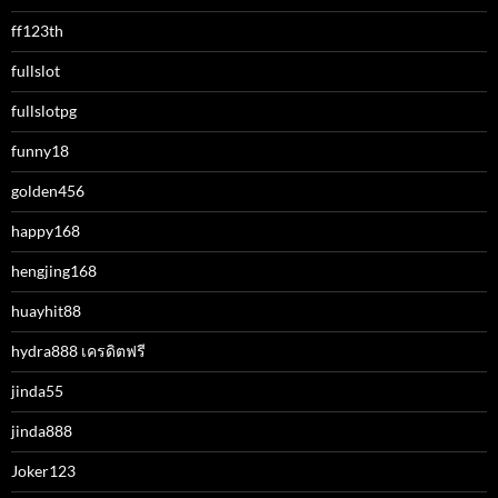
ff123th
fullslot
fullslotpg
funny18
golden456
happy168
hengjing168
huayhit88
hydra888 เครดิตฟรี
jinda55
jinda888
Joker123