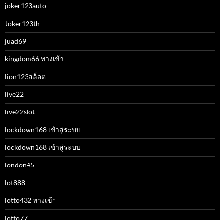
joker123auto
Joker123th
juad69
kingdom66 ทางเข้า
lion123สล็อต
live22
live22slot
lockdown168 เข้าสู่ระบบ
lockdown168 เข้าสู่ระบบ
london45
lot888
lotto432 ทางเข้า
lotto77