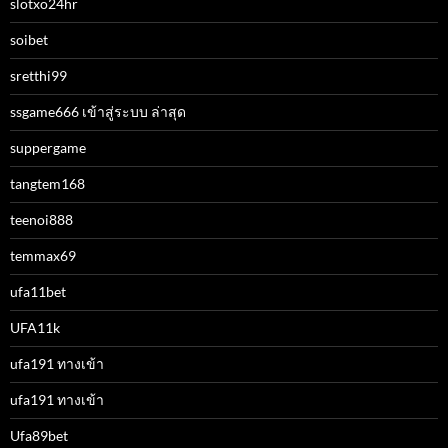
slotxo24hr
soibet
sretthi99
ssgame666 เข้าสู่ระบบ ล่าสุด
suppergame
tangtem168
teenoi888
temmax69
ufa11bet
UFA11k
ufa191 ทางเข้า
ufa191 ทางเข้า
Ufa89bet