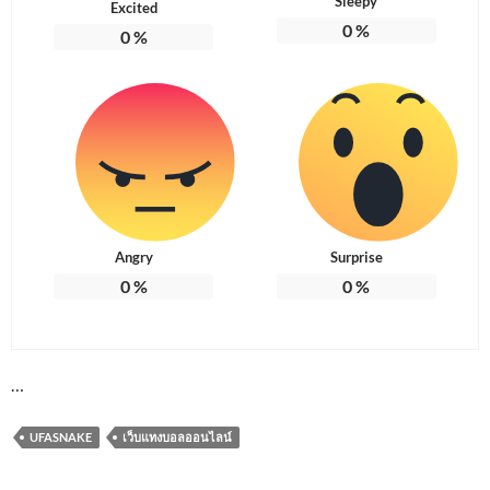
Sleepy
Excited
0
%
0
%
Angry
Surprise
0
%
0
%
…
UFASNAKE
เว็บแทงบอลออนไลน์