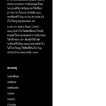
2026 ประสบการณ์เล่นยุคใหม่
ระบบเสถียร พร้อมเกมให้เลือก
มากมาย เว็บแม่ Jin888.asia
เครดิตฟรี Top 61 by Krystle 21
เว็บใหญ่ September 26
บาคาร่า168 2 กันยา 2569
sexy168 เว็บไพ่สดที่ตอบโจทย์
คนยุคใหม่ ทุกยอดฝาก 10% ถอน
ได้จริงทุกเวลา สัมผัสโต๊ะสด
ระดับพรีเมียม sexy168 สมัครไว
ได้โปรใหญ่ ใช้สิทธิ์ทันใจ Top
10 by Erin sexy168c.com
หมวดหมู่
168สล็อต
188bet
188betth
1xbet
1xbit1
77UFA