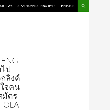
OUR NEW SITE UP AND RUNNING IN NO TIME!
PIN POSTS
HENG
ดไป
กลิงค์
อาใจคน
สมัคร
Y IOLA