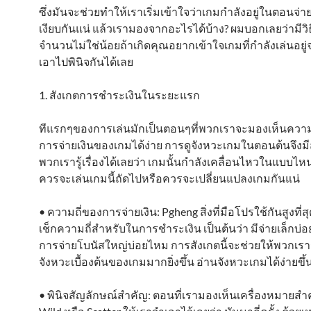
ซึ่งมันจะช่วยทำให้เราเริ่มเข้าใจว่าเกมกำลังอยู่ในตอนจ่า
เงียบกันแน่ แล้วเรามองจากอะไรได้บ้าง? ผมบอกเลยว่ามีวิธ
จำนวนไม่ใช่น้อยถ้าเกิดคุณอยากเข้าใจเกมที่กำลังเล่นอยู
เอาไปพินิจกันได้เลย
1. สังเกตการชำระเงินในระยะแรก
ทีแรกๆของการเล่นมักเป็นตอนๆที่พวกเราจะมองเห็นควา
การจ่ายเงินของเกมได้ง่าย การดูจังหวะเกมในตอนต้นจึงมี
พวกเรารู้เรื่องได้เลยว่า เกมนั้นกำลังเคลื่อนไหวในแบบไ
ควรจะเล่นเกมนี้ถัดไปหรือควรจะเปลี่ยนแปลงเกมกันแน่
• ความถี่ของการจ่ายเงิน: Pgheng สิ่งที่มือโปรใช้กันสูงที่ส
เช็กความถี่สำหรับในการชำระเงิน เป็นต้นว่า มีจ่ายเล็กบ่
การจ่ายโบนัสใหญ่บ่อยไหม การสังเกตนี้จะช่วยให้พวกเรารู้
จังหวะเบื้องต้นของเกมมากยิ่งขึ้น อ่านจังหวะเกมได้ง่ายขึ้
• พินิจสัญลักษณ์สำคัญ: ตอนที่เรามองเห็นเครื่องหมายสำ