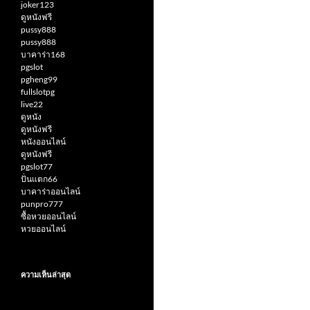
joker123
ดูหนังฟรี
pussy888
pussy888
บาคาร่า168
pgslot
pgheng99
fullslotpg
live22
ดูหนัง
ดูหนังฟรี
หนังออนไลน์
ดูหนังฟรี
pgslot77
ปั่นแตก66
บาคาร่าออนไลน์
punpro777
ซื้อหวยออนไลน์
หวยออนไลน์
ความเห็นล่าสุด