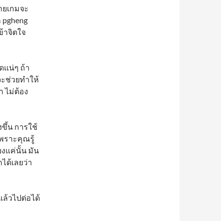
ลายเกมจะ
 pgheng
ข้าจิตใจ
แน่ๆ ถ้า
นจะช่วยทำให้
า ไม่ต้อง
ขึ้น การใช้
ราะคุณรู้
งแค่นั้น มัน
กได้เลยว่า
แล้วไปต่อได้