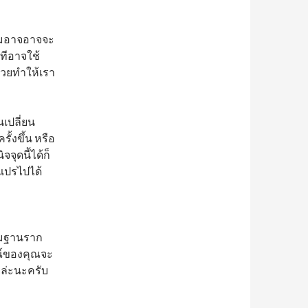
เกมอาจอาจจะ
ทีอาจใช้
่วยทำให้เรา
เปลี่ยน
ั้งขึ้น หรือ
จุดนี้ได้ก็
แปรไปได้
รมฐานราก
ณ์ของคุณจะ
ยล่ะนะครับ