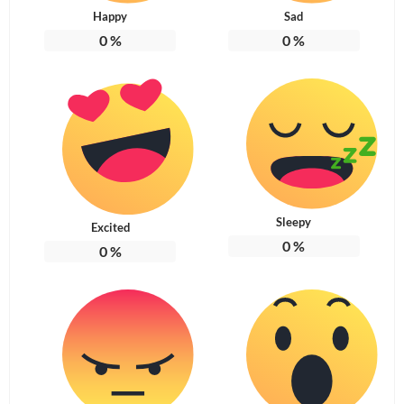
Happy
Sad
0
%
0
%
Sleepy
Excited
0
%
0
%