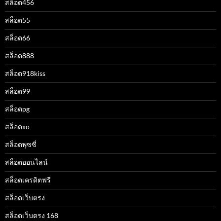
สล็อต456
สล็อต55
สล็อต66
สล็อต888
สล็อต918kiss
สล็อต99
สล็อตpg
สล็อตxo
สล็อตพุซซี่
สล็อตออนไลน์
สล็อตเครดิตฟรี
สล็อตเว็บตรง
สล็อตเว็บตรง 168