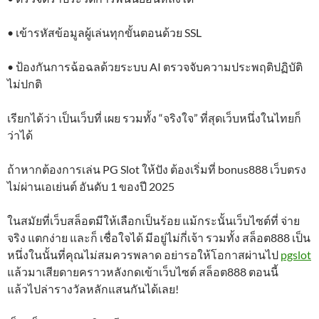
• เข้ารหัสข้อมูลผู้เล่นทุกขั้นตอนด้วย SSL
• ป้องกันการฉ้อฉลด้วยระบบ AI ตรวจจับความประพฤติปฏิบัติ
ไม่ปกติ
เรียกได้ว่า เป็นเว็บที่ เผย รวมทั้ง “จริงใจ” ที่สุดเว็บหนึ่งในไทยก็
ว่าได้
ถ้าหากต้องการเล่น PG Slot ให้ปัง ต้องเริ่มที่ bonus888 เว็บตรง
ไม่ผ่านเอเย่นต์ อันดับ 1 ของปี 2025
ในสมัยที่เว็บสล็อตมีให้เลือกเป็นร้อย แม้กระนั้นเว็บไซต์ที่ จ่าย
จริง แตกง่าย และก็ เชื่อใจได้ มีอยู่ไม่กี่เจ้า รวมทั้ง สล็อต888 เป็น
หนึ่งในนั้นที่คุณไม่สมควรพลาด อย่ารอให้โอกาสผ่านไป
pgslot
แล้วมาเสียดายคราวหลังกดเข้าเว็บไซต์ สล็อต888 ตอนนี้
แล้วไปล่ารางวัลหลักแสนกันได้เลย!