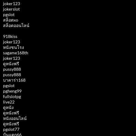
joker123
jokerslot
pgslot
สล็อตxo
สล็อตออนไลน์
918kiss
joker123
หนังชนโรง
sagame168th
joker123
ดูหนังฟรี
pussy888
pussy888
บาคาร่า168
pgslot
pgheng99
fullslotpg
live22
ดูหนัง
ดูหนังฟรี
หนังออนไลน์
ดูหนังฟรี
pgslot77
ปั่นแตก66