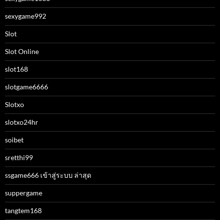
sexygame992
Slot
Slot Online
slot168
slotgame6666
Slotxo
slotxo24hr
soibet
sretthi99
ssgame666 เข้าสู่ระบบ ล่าสุด
suppergame
tangtem168