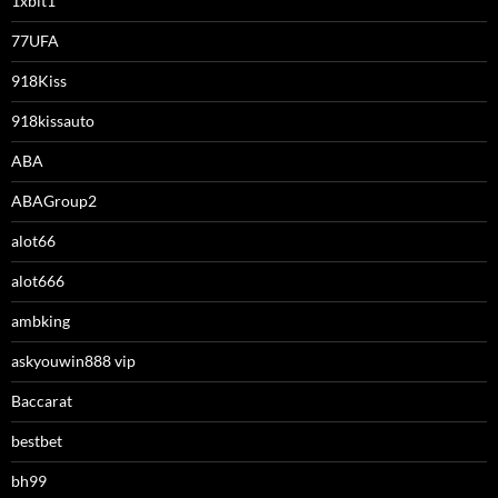
1xbit1
77UFA
918Kiss
918kissauto
ABA
ABAGroup2
alot66
alot666
ambking
askyouwin888 vip
Baccarat
bestbet
bh99