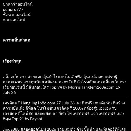
บาคาร่าออนไลน์
punpro777
ซื้อหวยออนไลน์
หวยออนไลน์
ความเห็นล่าสุด
เรื่องล่าสุด
สล็อตเว็บตรง สายแตก ลุ้นกำไรแบบไม่เสียฟีล ลุ้นกงล้อมหาเศรษฐี
สะสมเพชร สายทุนน้อย สมัครด่วน การันตี กำไรหลักแสน สล็อตเว็บตรง
เริ่มก่อนวันนี้ มีลุ้นก่อนใคร Top 94 by Morris Tangtem168e.com 19
July 26
เครดิตฟรี Hengjing168d.com 27 July 26 เครดิตฟรี เกมเดิมพัน ที่สร้าง
ความบันเทิง ดีที่สุด โปรโมชั่นเครดิตฟรี 100% กล่องสุ่มเฮงเฮง รับ
เครดิตฟรี ไลฟ์สด สล็อต ยิงปลา กีฬา ไพ่ เครดิตฟรี แจก เครดิตฟรี เยอะ
ที่สุด Top 91 by Bryant
Jinda888 สล็อตยอดนิยม 2026 รวมเกมดัง ค่ายชั้นนำ และฟีเจอร์ที่ผู้เล่น