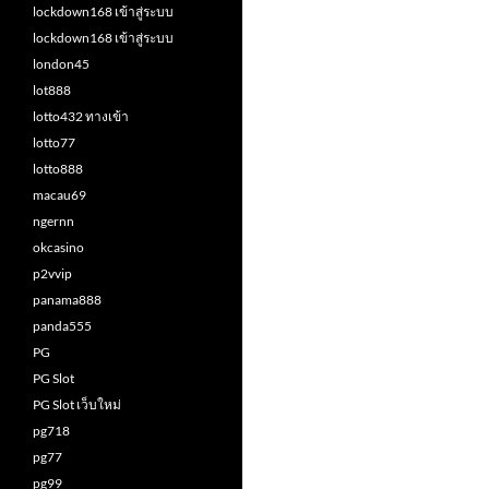
lockdown168 เข้าสู่ระบบ
lockdown168 เข้าสู่ระบบ
london45
lot888
lotto432 ทางเข้า
lotto77
lotto888
macau69
ngernn
okcasino
p2vvip
panama888
panda555
PG
PG Slot
PG Slot เว็บใหม่
pg718
pg77
pg99