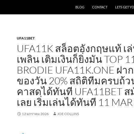
ข้ามไปยังเนื้อหา
BLOG
CONTACT
LETS GET Y
UFA11BET
UFA11K สล็อตอังกฤษแท้ เล่
เพลิน เติมเงินก็ยิ่งมัน TOP 1
BRODIE UFA11K.ONE ฝา
ของวัน 20% สถิติทีมครบถ้ว
คาสดได้ทันที UFA11BET สม
เลย เริ่มเล่นได้ทันที 11 MAR
12 มกราคม 2026
JOE COLLINS