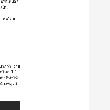
ว็บพนันบอล
ะเป็น
อยแอดไม่น
มปากว่า “จ่าย
ดใหญ่ ไม่
ิ่งที่ทำให้
ต้องพิสูจน์