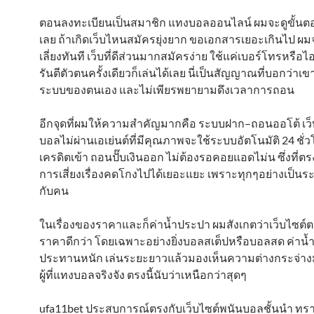
ตอนลงทะเบียนเป็นสมาชิก แทงบอลออนไลน์ ผมจะดูขั้นต
เลย ถ้าเกิดเว็บไหนสมัครยุ่งยาก ขอเอกสารเยอะเกินไป ผม
เลี่ยงทันที เว็บที่ดีส่วนมากสมัครง่าย ใช้แค่เบอร์โทรหรือไ
รันตีตัวตนครั้งเดียวก็เล่นได้เลย นี่เป็นสัญญาณที่บอกว่าเขา
ระบบของตนเอง และไม่เพียรพยายามดึงเวลาการถอน
อีกจุดที่ผมให้ความสำคัญมากคือ ระบบฝาก–ถอนออโต้ เว็
บอลไม่ผ่านเอเย่นต์ที่มีคุณภาพจะใช้ระบบอัตโนมัติ 24 ชั่ว
เครดิตเข้า ถอนปั๊บเงินออก ไม่ต้องรอคอยแอดไม่น ซึ่งที่ตร
การเสี่ยงเรื่องคดโกงไปได้เยอะแยะ เพราะทุกๆอย่างเป็นระบ
กับคน
ในเรื่องของราคาและก็ค่าน้ำประปา ผมสังเกตว่าเว็บไซต์
ราคาดีกว่า โดยเฉพาะอย่างยิ่งบอลสเต็ปหรือบอลสด ค่าน้ำ
ประทานหนัก เล่นระยะยาวแล้วมองเห็นความต่างกระจ่าง
ผู้ที่แทงบอลจริงจัง ตรงนี้นับว่าเหนือกว่าสุดๆ
ufa11bet ประสบการณ์ตรงกับเว็บไซต์พนันบอลชั้นนำ ท