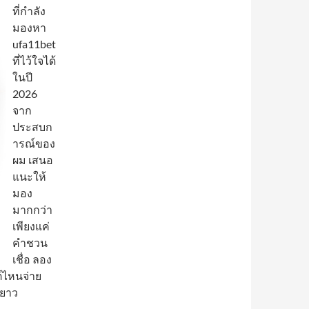
ที่กำลัง
มองหา
ufa11bet
ที่ไว้ใจได้
ในปี
2026
จาก
ประสบก
ารณ์ของ
ผม เสนอ
แนะให้
มอง
มากกว่า
เพียงแค่
คำชวน
เชื่อ ลอง
์ไหนจ่าย
ะยาว