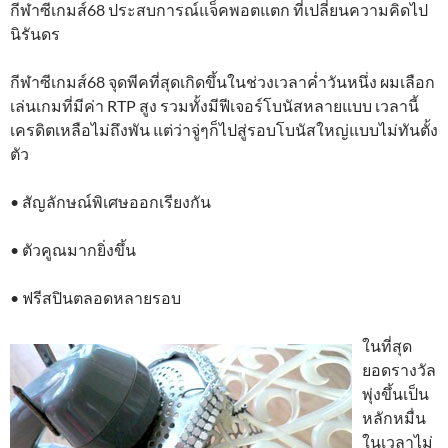
กีฬาซีเกมส์68 ประสบการณ์แจ็คพอตแตก ที่เปลี่ยนความคิดไป
นิรันดร
กีฬาซีเกมส์68 จุดพีคที่สุดเกิดขึ้นในช่วงเวลาค่ำวันหนึ่ง ผมเลือก
เล่นเกมที่มีค่า RTP สูง รวมทั้งมีฟีเจอร์โบนัสหลายแบบ เวลานี้
เครดิตเหลือไม่ถึงพัน แต่ว่าจู่ๆก็ไปสู่รอบโบนัสใหญ่แบบไม่ทันตั้ง
ตัว
• สัญลักษณ์พิเศษออกเรียงกัน
• ตัวคูณมากยิ่งขึ้น
• ฟรีสปินตลอดหลายรอบ
ในที่สุด
ยอดรางวัล
พุ่งขึ้นเป็น
หลักหมื่น
ในเวลาไม่