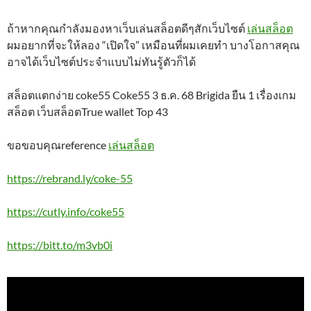
ถ้าหากคุณกำลังมองหาเว็บเล่นสล็อตดีๆสักเว็บไซต์
เล่นสล็อต
ผมอยากที่จะให้ลอง “เปิดใจ” เหมือนที่ผมเคยทำ บางโอกาสคุณ
อาจได้เว็บไซต์ประจำแบบไม่ทันรู้ตัวก็ได้
สล็อตแตกง่าย coke55 Coke55 3 ธ.ค. 68 Brigida ยืน 1 เรื่องเกม
สล็อต เว็บสล็อตTrue wallet Top 43
ขอขอบคุณreference
เล่นสล็อต
https://rebrand.ly/coke-55
https://cutly.info/coke55
https://bitt.to/m3vb0i