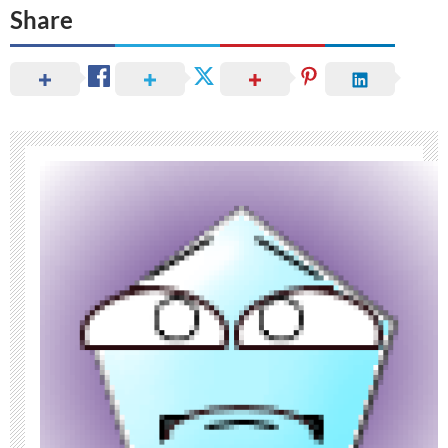
Share