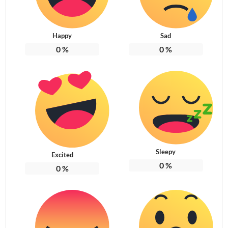
Happy
Sad
0
%
0
%
Sleepy
Excited
0
%
0
%