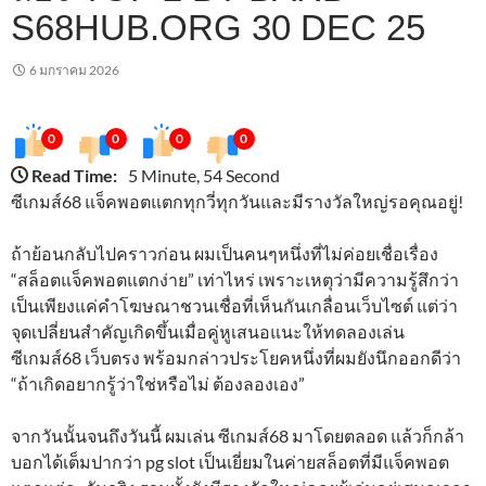
S68HUB.ORG 30 DEC 25
6 มกราคม 2026
0
0
0
0
Read Time:
5 Minute, 54 Second
ซีเกมส์68 แจ็คพอตแตกทุกวี่ทุกวันและมีรางวัลใหญ่รอคุณอยู่!
ถ้าย้อนกลับไปคราวก่อน ผมเป็นคนๆหนึ่งที่ไม่ค่อยเชื่อเรื่อง
“สล็อตแจ็คพอตแตกง่าย” เท่าไหร่ เพราะเหตุว่ามีความรู้สึกว่า
เป็นเพียงแค่คำโฆษณาชวนเชื่อที่เห็นกันเกลื่อนเว็บไซต์ แต่ว่า
จุดเปลี่ยนสำคัญเกิดขึ้นเมื่อคู่หูเสนอแนะให้ทดลองเล่น
ซีเกมส์68 เว็บตรง พร้อมกล่าวประโยคหนึ่งที่ผมยังนึกออกดีว่า
“ถ้าเกิดอยากรู้ว่าใช่หรือไม่ ต้องลองเอง”
จากวันนั้นจนถึงวันนี้ ผมเล่น ซีเกมส์68 มาโดยตลอด แล้วก็กล้า
บอกได้เต็มปากว่า pg slot เป็นเยี่ยมในค่ายสล็อตที่มีแจ็คพอต