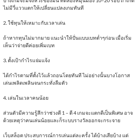
บางเกมจะมีจังหวะของมัน ทดลองหมุนมอง 10–20 รอบ ถ้าเกิด
ไม่มีวี่แววแตกให้เปลี่ยนแปลงเกมทันที
2. ใช้ทุนให้เหมาะกับเวลาเล่น
ถ้าหากทุนไม่มากมาย แนะนำให้ปั่นแบบเบทต่ำๆก่อน เมื่อเริ่ม
เห็นว่าจ่ายดีค่อยเพิ่มเบท
3. ตั้งเป้ากำไรแจ่มแจ้ง
ได้กำไรตามที่ตั้งไว้แล้วถอนโดยทันที ไม่อย่างนั้นบางโอกาส
เล่นเพลิดเพลินจนกระทั่งลืมตัว
4. เล่นในเวลาคนน้อย
ส่วนตัวมีความรู้สึกว่าช่วงตี 1 – ตี 4 เกมจะแตกดีเป็นพิเศษ อาจ
ด้วยเหตุว่าคนเล่นน้อยและก็ระบบรางวัลออกจะกระจาย
เว็บสล็อต ประสบการณ์การเล่นแต่ละครั้ง ได้บ้างเสียบ้าง แต่