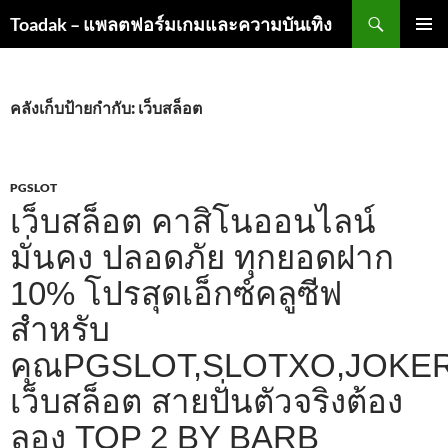
ค้นหา
Toadak – แพลตฟอร์มเกมและความบันเทิง
ข้าม
เมนูหลัก
ไป
ยัง
เนื้อหา
คลังเก็บป้ายกำกับ: เว็บสล็อต
PGSLOT
เว็บสล็อต คาสิโนออนไลน์
มั่นคง ปลอดภัย ทุกยอดฝาก
10% โปรสุดเอ็กซ์คลูซีฟ
สำหรับ
คุณPGSLOT,SLOTXO,JOKE
เว็บสล็อต สายปั่นตัวจริงต้อง
ลอง TOP 2 BY BARB