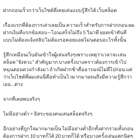
ฝากถอนเร็วกว่าเว็บไซต์ที่เคยเล่นแบบรู้สึกได้ เว็บสล็อต
เรื่องแรกที่ต้องการเล่าเลยเป็น ความเร็วสำหรับการฝากถอน ผม
ฝากเงินทีแรกข้อสอบ—โอนเสร็จไม่ถึง 5 วินาที ยอดเข้าทันที
แบบไม่ต้องแจ้งสลิป ไม่ต้องรอคอยแอดไม่นตอบอะไรทั้งนั้น
รู้สึกเหมือนเว็บมันเข้าใจผู้เล่นจริงๆเพราะเหตุว่าเวลาจะเล่น
สล็อต “จังหวะ” สำคัญมาก บางครั้งบางคราวต้องการเข้าไป
หมุนตอนดวงกำลังมา ถ้าเกิดฝากช้าคืออารมณ์ไม่ดีไปก่อน แต่
ว่าเว็บไซต์ที่ผมเล่นนี่คือทำเป็นไวมากมายจนถึงมีความรู้สึกว่า
เออ…ต่าง
จากที่เคยพบจริงๆ
ไม่มีอย่างต่ำ = อิสระของคนเล่นสล็อตจริงๆ
อีกอย่างที่ถูกใจมากมายเป็น ไม่มีอย่างต่ำอีกทั้งฝากรวมทั้งถอน
ต้องการฝาก 10 บาทก็ได้ 20 บาทก็ได้ หรือบางครั้งเล่นแตกนิดๆ