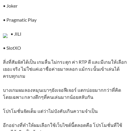
• Joker
• Pragmatic Play
• JILI
• SlotXO
สิ่งที่สัมผัสได้เป็น เกมลื่น ไม่กระตุก ค่า RTP ดี และมีเกมให้เลือก
เยอะจริง ไม่ใช่แค่เอาชื่อค่ายมาหลอก แม้กระนั้นเข้าเล่นได้
ครบทุกเกม
บางเกมผมลองหมุนเบาๆยังเจอฟีเจอร์ แตกบ่อยมากกว่าที่คิด
โดยเฉพาะกลางดึกๆที่คนเล่นมากน้อยสลับกัน
โปรโมชั่นจัดเต็ม แต่ว่าไม่บังคับเกินความจำเป็น
อีกอย่างที่ทำให้ผมเลือกใช้เว็บไซต์นี้ตลอดคือ โปรโมชั่นที่ใช้