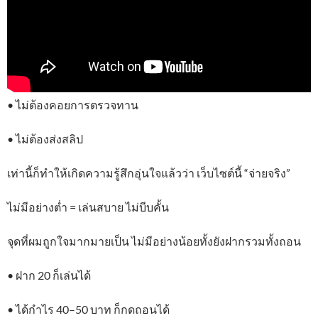
• ไม่ต้องคอยการตรวจทาน
• ไม่ต้องส่งสลิป
เท่านี้ก็ทำให้เกิดความรู้สึกอุ่นใจแล้วว่า เว็บไซต์นี้ “จ่ายจริง”
ไม่มีอย่างต่ำ = เล่นสบาย ไม่บีบคั้น
จุดที่ผมถูกใจมากมายเป็น ไม่มีอย่างน้อยทั้งยังฝากรวมทั้งถอน
• ฝาก 20 ก็เล่นได้
• ได้กำไร 40–50 บาท ก็กดถอนได้