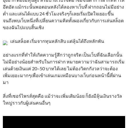
อึดอัด แม้กระนั้นพอตอนหลังได้ลองหาเว็บที่ ฝากถอนไม่มีอย่าง
ต่ำ และเล่นได้แบบ 24 ชั่วโมงจริงๆก็เลยเริ่มเปิดใจเยอะขึ้น
จนถึงพบเว็บหนึ่งที่เปลี่ยนความคิดทั้งผองเกี่ยวกับการเล่นสล็อต
ของฉันไปแบบสิ้นเชิง
เล่นสล็อต เริ่มจากทุนหลักสิบ แต่ลุ้นได้ถึงหลักพัน
อย่างแรกที่ทำให้เกิดความรู้สึกว่าถูกจริต เป็นเว็บที่ฉันเลือกนั้น
ไม่มีอย่างน้อยสำหรับในการฝาก หมายความว่าฉันสามารถเริ่ม
เล่นด้วยเงินแค่ 20–50 บาทได้เลย ไม่ต้องวิตกกังวลว่าจะต้อง
เพิ่มเยอะมากๆเพื่อเข้าเล่นเกมเหมือนบางเว็บก่อนหน้านี้ที่ผ่าน
มา
สิ่งที่เซอร์ไพรส์สุดคือ แม้ว่าจะเพิ่มเติมน้อย ก็ยังมีลุ้นเงินรางวัล
ใหญ่ราวกับผู้เล่นคนอื่นๆ