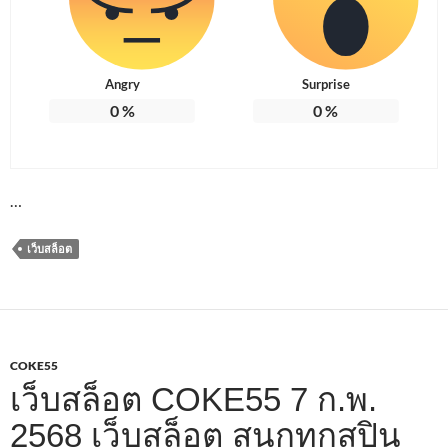
Angry
Surprise
0
%
0
%
…
เว็บสล็อต
COKE55
เว็บสล็อต COKE55 7 ก.พ.
2568 เว็บสล็อต สนุกทุกสปิน