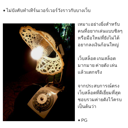
• ไม่บังคับทำเทิร์นเวอร์เวอร์วังราวกับบางเว็บ
เหมาะอย่างยิ่งสำหรับ
คนที่อยากเล่นแบบชิลๆ
หรือมือใหม่ที่ยังไม่ได้
อยากลงเงินก้อนใหญ่
เว็บสล็อต เกมสล็อต
มากมาย ค่ายดัง เล่น
แล้วแตกจริง
จากประสบการณ์ตรง
เว็บสล็อตที่ดีเยี่ยมที่สุด
ชอบรวมค่ายดังไว้ครบ
เป็นต้นว่า
• PG