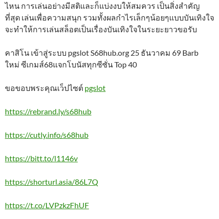
ไหน การเล่นอย่างมีสติและก็แบ่งงบให้สมควร เป็นสิ่งสำคัญ
ที่สุด เล่นเพื่อความสนุก รวมทั้งผลกำไรเล็กๆน้อยๆแบบบันเทิงใจ
จะทำให้การเล่นสล็อตเป็นเรื่องบันเทิงใจในระยะยาวขอรับ
คาสิโน เข้าสู่ระบบ pgslot S68hub.org 25 ธันวาคม 69 Barb
ใหม่ ซีเกมส์68แจกโบนัสทุกซีซั่น Top 40
ขอขอบพระคุณเว็ปไซต์
pgslot
https://rebrand.ly/s68hub
https://cutly.info/s68hub
https://bitt.to/l1146v
https://shorturl.asia/86L7Q
https://t.co/LVPzkzFhUF