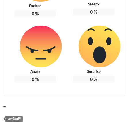
Sleepy
Excited
0
%
0
%
Angry
Surprise
0
%
0
%
…
เครดิตฟรี