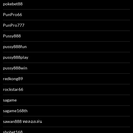
pokebet88
PunPro66
PunPro777
Pussy888
pussy888fun
pussy888play
pussy888win
redkong89
rockstar66
sagame
sagame168th
sawan888 ทดลองเล่น
sbobet168