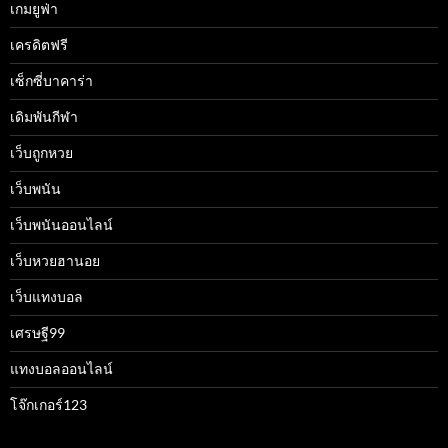
เกมยูฟ่า
เครดิตฟรี
เซ็กซี่บาคาร่า
เดิมพันกีฬา
เว็บถูกหวย
เว็บพนัน
เว็บพนันออนไลน์
เว็บหวยฮานอย
เว็บแทงบอล
เศรษฐี99
แทงบอลออนไลน์
โจ๊กเกอร์123