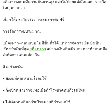
สล็อตบางเกมมีความผันผวนสูง แจกไม่บ่อยแต่เมื่อแจก…รางวัล
ใหญ่มากกว่า
เลือกให้ตรงกับจริตการเล่น เครดิตฟรี
การจัดการงบประมาณ
แม้จะฝาก–ถอนแบบ ไม่มีขั้นต่ำได้ แต่ การจัดการเงิน ยังเป็น
เรื่องสำคัญที่สุด
สล็อต168
อย่าลงเงินเกินตัว และควรกำหนดขีด
จำกัดการเล่นแต่ละวัน
ตัวอย่างเช่น
• ตั้งงบที่คุณ สบายใจจะใช้
• ตั้งเป้าหมายว่าจะพอเมื่อกำไร/ขาดทุนถึงจุดไหน
• ไม่เดิมพันเกินกว่าเป้าหมายที่กำหนดไว้