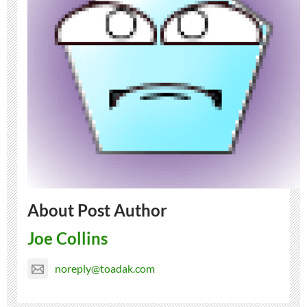
About Post Author
Joe Collins
noreply@toadak.com