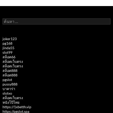
ค้นหา
สำหรับ:
joker123
pg168
jinda55
slot99
สล็อต66
สล็อตเว็บตรง
สล็อตเว็บตรง
สล็อต888
สล็อต888
pgslot
pussy888
บาคาร่า
slotxo
สล็อตเว็บตรง
หนังโป๊ไทย
https://1xbetth.vip
https://pgslot.spa