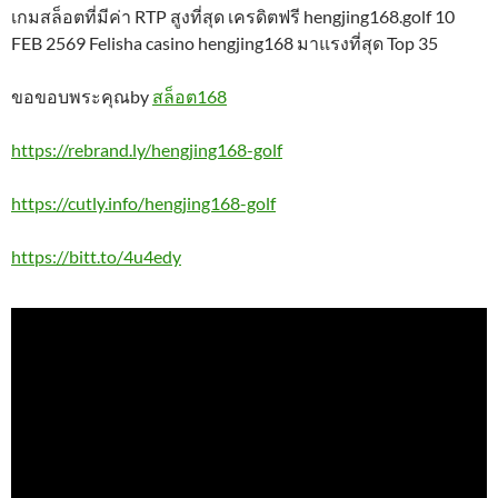
เกมสล็อตที่มีค่า RTP สูงที่สุด เครดิตฟรี hengjing168.golf 10
FEB 2569 Felisha casino hengjing168 มาแรงที่สุด Top 35
ขอขอบพระคุณby
สล็อต168
https://rebrand.ly/hengjing168-golf
https://cutly.info/hengjing168-golf
https://bitt.to/4u4edy