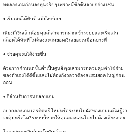
ทดลองเกมก่อนลงทุนจริง ๆ เพราะมีข้อดีหลายอย่าง เช่น
• เริ่มเล่นได้ทันที แม้มีงบน้อย
เพียงมีเงินเล็กน้อย คุณก็สามารถฝากเข้าระบบและเริ่มเล่น
สล็อตได้ทันที ไม่ต้องสะสมยอดเงินเยอะเหมือนบางที่
• ช่วยคุมงบได้ง่ายขึ้น
ด้วยการกำหนดขั้นต่ำเป็นศูนย์ คุณสามารถควบคุมค่าใช้จ่าย
ของตัวเองได้ดีขึ้นและไม่ต้องกังวลว่าต้องสะสมยอดใหญ่ก่อน
ถอน
• ดีสำหรับการทดสอบเกม
อยากลองเกม เครดิตฟรี ใหม่หรือระบบโบนัสของเกมแต่ไม่รู้ว่า
จะคุ้มหรือไม่? ระบบนี้ช่วยให้คุณลองเล่นโดยไม่ต้องเสี่ยงเยอะ
โอกาสชนะเงินก้อนโตกับสล็อต