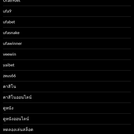
Ufa89bet
ufa9
ufabet
ufasnake
ufawinner
veewin
yaibet
zeus66
คาสิโน
คาสิโนออนไลน์
ดูหนัง
ดูหนังออนไลน์
ทดลองเล่นสล็อต