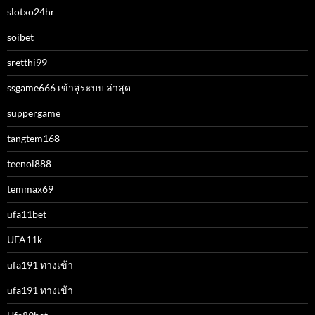
slotxo24hr
soibet
sretthi99
ssgame666 เข้าสู่ระบบ ล่าสุด
suppergame
tangtem168
teenoi888
temmax69
ufa11bet
UFA11k
ufa191 ทางเข้า
ufa191 ทางเข้า