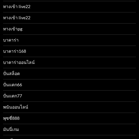
ทางเข้า live22
ทางเข้า live22
ทางเข้าpg
บาคาร่า
บาคาร่า168
บาคาร่าออนไลน์
ปั่นสล็อต
ปั่นแตก66
ปั่นแตก77
พนันออนไลน์
พุซซี่888
มันนี่เกม