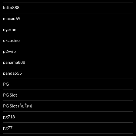
lotto888
macau69
ngernn
okcasino
p2vvip
panama888
panda555
PG
PG Slot
PG Slot เว็บใหม่
pg718
pg77