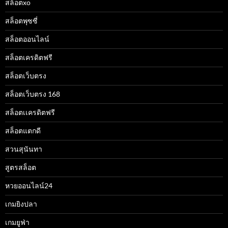
สล็อตxo
สล็อตพุซซี่
สล็อตออนไลน์
สล็อตเครดิตฟรี
สล็อตเว็บตรง
สล็อตเว็บตรง 168
สล็อตเเครดิตฟรี
สล็อตแตกดี
สวนสุนันทา
สูตรสล็อต
หวยออนไลน์24
เกมยิงปลา
เกมยูฟ่า