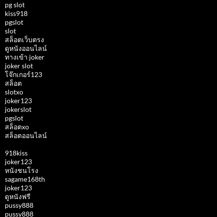
pg slot
kiss918
pgslot
slot
สล็อตเว็บตรง
ดูหนังออนไลน์
ทางเข้า joker
joker slot
โจ๊กเกอร์123
สล็อต
slotxo
joker123
jokerslot
pgslot
สล็อตxo
สล็อตออนไลน์
918kiss
joker123
หนังชนโรง
sagame168th
joker123
ดูหนังฟรี
pussy888
pussy888