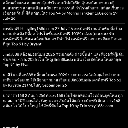
สล็อตเว็บตรง สายแตก ลุ้นกำไรแบบไม่เสียฟีล ลุ้นกงล้อมหาเศรษฐี
สะสมเพชร สายทุนน้อย สมัครด่วน การันตี กำไรหลักแสน สล็อตเว็บตรง
เริ่มก่อนวันนี้ มีลุ้นก่อนใคร Top 94 by Morris Tangtem168e.com 19
July 26
เครดิตฟรี Hengjing168d.com 27 July 26 เครดิตฟรี เกมเดิมพัน ที่สร้าง
ความบันเทิง ดีที่สุด โปรโมชั่นเครดิตฟรี 100% กล่องสุ่มเฮงเฮง รับ
เครดิตฟรี ไลฟ์สด สล็อต ยิงปลา กีฬา ไพ่ เครดิตฟรี แจก เครดิตฟรี เยอะ
ที่สุด Top 91 by Bryant
Jinda888 สล็อตยอดนิยม 2026 รวมเกมดัง ค่ายชั้นนำ และฟีเจอร์ที่ผู้เล่น
ชื่นชอบ 7 ก.ค. 2026 เว็บ ใหญ่ jin888.asia พนัน เว็บเปิดใหม่ ใหม่ล่าสุด
Top 91 by Elva
คาสิโน สล็อต888 สล็อตเว็บตรง 2026 ประสบการณ์เล่นยุคใหม่ ระบบ
เสถียร พร้อมเกมให้เลือกมากมาย เว็บแม่ Jin888.asia เครดิตฟรี Top 61
by Krystle 21 เว็บใหญ่ September 26
บาคาร่า168 2 กันยา 2569 sexy168 เว็บไพ่สดที่ตอบโจทย์คนยุคใหม่ ทุก
ยอดฝาก 10% ถอนได้จริงทุกเวลา สัมผัสโต๊ะสดระดับพรีเมียม sexy168
สมัครไว ได้โปรใหญ่ ใช้สิทธิ์ทันใจ Top 10 by Erin sexy168c.com
หมวดหมู่