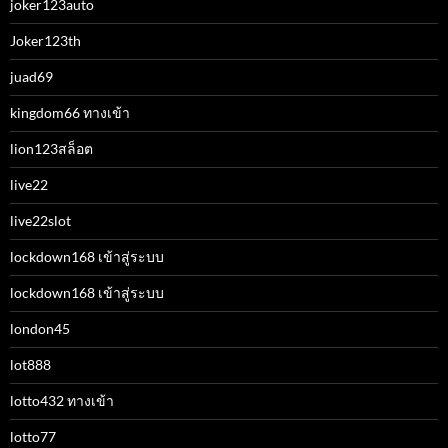
joker123auto
Joker123th
juad69
kingdom66 ทางเข้า
lion123สล็อต
live22
live22slot
lockdown168 เข้าสู่ระบบ
lockdown168 เข้าสู่ระบบ
london45
lot888
lotto432 ทางเข้า
lotto77