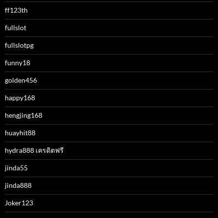
ff123th
fullslot
fullslotpg
funny18
golden456
happy168
hengjing168
huayhit88
hydra888 เครดิตฟรี
jinda55
jinda888
Joker123