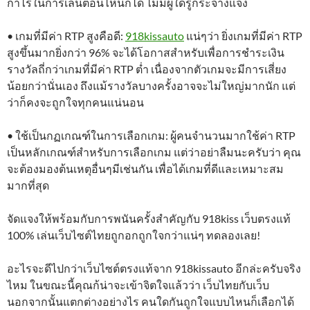
กำไรในการเล่นตอนไหนก็ได้ ไม่มีผู้ใดรู้กระจ่างแจ้ง
• เกมที่มีค่า RTP สูงคือดี:
918kissauto
แน่ๆว่า ยิ่งเกมที่มีค่า RTP
สูงขึ้นมากยิ่งกว่า 96% จะได้โอกาสสำหรับเพื่อการชำระเงิน
รางวัลถี่กว่าเกมที่มีค่า RTP ต่ำ เนื่องจากตัวเกมจะมีการเสี่ยง
น้อยกว่านั่นเอง ถึงแม้รางวัลบางครั้งอาจจะไม่ใหญ่มากนัก แต่
ว่าก็คงจะถูกใจทุกคนแน่นอน
• ใช้เป็นกฏเกณฑ์ในการเลือกเกม: ผู้คนจำนวนมากใช้ค่า RTP
เป็นหลักเกณฑ์สำหรับการเลือกเกม แต่ว่าอย่าลืมนะครับว่า คุณ
จะต้องมองต้นเหตุอื่นๆมีเช่นกัน เพื่อได้เกมที่ดีและเหมาะสม
มากที่สุด
จัดแจงให้พร้อมกับการพนันครั้งสำคัญกับ 918kiss เว็บตรงแท้
100% เล่นเว็บไซต์ไทยถูกอกถูกใจกว่าแน่ๆ ทดลองเลย!
อะไรจะดีไปกว่าเว็บไซต์ตรงแท้จาก 918kissauto อีกล่ะครับจริง
ไหม ในขณะนี้คุณก้น่าจะเข้าจิตใจแล้วว่า เว็บไทยกับเว็บ
นอกจากนั้นแตกต่างอย่างไร คนใดกันถูกใจแบบไหนก็เลือกได้