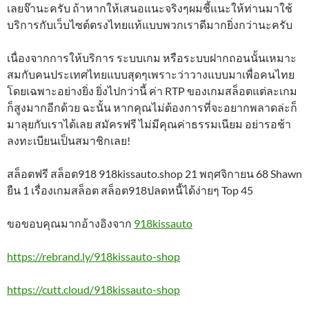
เลยจ๊านะครับ ถ้าหากให้เสนอแนะจริงๆผมชี้แนะให้ท่านมาใช้
บริการกับเว็บไซต์ตรงไทยแท้แบบพวกเราดีมากยิ่งกว่านะครับ
เนื่องจากการให้บริการ ระบบเกม หรือระบบฝากถอนนั้นเหมาะ
สมกับคนประเทศไทยแบบสุดๆเพราะว่าวางแบบมาเพื่อคนไทย
โดยเฉพาะอย่างยิ่ง ยิ่งไปกว่านี้ ค่า RTP ของเกมสล็อตแต่ละเกม
ก็สูงมากอีกด้วย ฉะนั้น หากคุณไม่ต้องการที่จะอยากพลาดล่ะก็
มาลุยกับเราได้เลย สมัครฟรี ไม่มีคุณค่าธรรมเนียม อย่ารอช้า
ลงทะเบียนเป็นสมาชิกเลย!
สล็อตฟรี สล็อต918 918kissauto.shop 21 พฤศจิกายน 68 Shawn
ยืน 1 เรื่องเกมสล็อต สล็อต918ปลดหนี้ได้ง่ายๆ Top 45
ขอขอบคุณมากอ้างอิงจาก
918kissauto
https://rebrand.ly/918kissauto-shop
https://cutt.cloud/918kissauto-shop