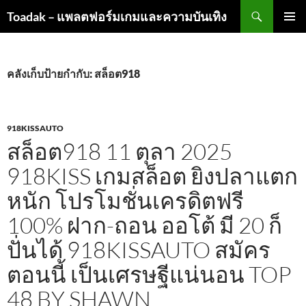
ค้นหา
Toadak – แพลตฟอร์มเกมและความบันเทิง
ข้าม
เมนูหลัก
ไป
ยัง
เนื้อหา
คลังเก็บป้ายกำกับ: สล็อต918
918KISSAUTO
สล็อต918 11 ตุลา 2025
918KISS เกมสล็อต ยิงปลาแตก
หนัก โปรโมชั่นเครดิตฟรี
100% ฝาก-ถอน ออโต้ มี 20 ก็
ปั่นได้ 918KISSAUTO สมัคร
ตอนนี้ เป็นเศรษฐีแน่นอน TOP
48 BY SHAWN