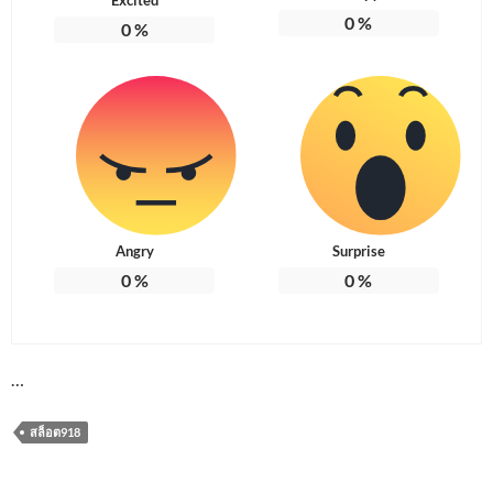
0
%
0
%
Angry
Surprise
0
%
0
%
…
สล็อต918