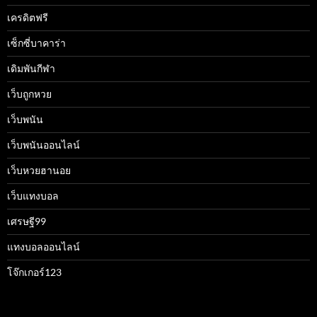
เครดิตฟรี
เซ็กซี่บาคาร่า
เดิมพันกีฬา
เว็บถูกหวย
เว็บพนัน
เว็บพนันออนไลน์
เว็บหวยฮานอย
เว็บแทงบอล
เศรษฐี99
แทงบอลออนไลน์
โจ๊กเกอร์123