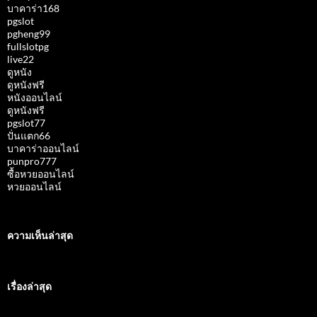
บาคาร่า168
pgslot
pgheng99
fullslotpg
live22
ดูหนัง
ดูหนังฟรี
หนังออนไลน์
ดูหนังฟรี
pgslot77
ปั่นแตก66
บาคาร่าออนไลน์
punpro777
ซื้อหวยออนไลน์
หวยออนไลน์
ความเห็นล่าสุด
เรื่องล่าสุด