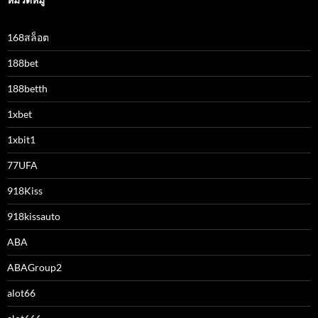
168สล็อต
188bet
188betth
1xbet
1xbit1
77UFA
918Kiss
918kissauto
ABA
ABAGroup2
alot66