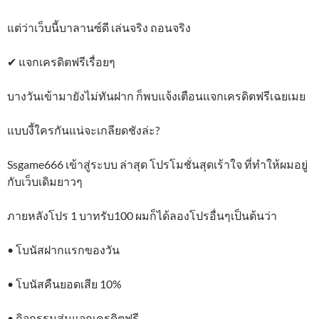
แต่ว่าเว็บนี้บาลานซ์ดี เล่นจริง ถอนจริง
✔ แจกเครดิตฟรีเรื่อยๆ
บางวันเข้ามายังไม่ทันฝาก ก็พบแจ้งเตือนแจกเครดิตฟรีเฉยเมย
แบบงี้ใครกันแน่จะเกลียดชังล่ะ?
Ssgame666 เข้าสู่ระบบ ล่าสุด โปรโมชั่นสุดเร้าใจ ที่ทำให้ผมอยู่
กับเว็บเดิมยาวๆ
ภายหลังโปร 1 บาทรับ100 ผมก็ได้ลองโปรอื่นๆเป็นต้นว่า
• โบนัสฝากแรกของวัน
• โบนัสคืนยอดเสีย 10%
• กิจกรรมสุ่มแจกเครดิตฟรี