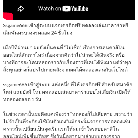
Ssgame666 เข้าสู่ระบบ แจกเครดิตฟรี ทดลองเล่นบาคาร่าฟรี
เดิมพันครบวงจรตลอด 24 ชั่วโมง
เมื่อปีที่ผ่านมา ผมยังเป็นคนที่ “ไม่เชื่อ” เรื่องการเล่นคาสิโน
ออนไลน์สักเท่าไหร่ เนื่องจากคิดว่าไม่น่าจะได้เงินจริง หรือ
บางทีอาจจะโดนหลอกราวกับเรื่องราวที่เคยได้ฟังมา แต่ว่าทุก
สิ่งทุกอย่างก็แปรไปภายหลังจากผมได้ทดลองเล่นกับเว็บไซต์
ssgame666 เข้าสู่ระบบ แห่งหนึ่ง ที่ให้ เครดิตฟรี สำหรับสมาชิก
ใหม่ แถมยังมี โหมดทดสอบเล่นบาคาร่าแบบไม่เสียเงิน เปิดให้
ทดลองตลอด 1 วัน
ในช่วงเวลานั้นผมคิดแค่เพียงว่า “ทดลองก็ไม่เสียหาย เพราะว่า
ไม่จำเป็นที่จะต้องใช้เงินตัวเอง”แม้กระนั้นจากการทดลองเล่น
คราวนั้น เปลี่ยนเป็นจุดเริ่มแรกให้ผมเข้าใจระบบคาสิโน
ออนไลน์เพิ่มขึ้นเรื่อยๆ ซึ่งวันนี้อยากมาเล่าแบบตรงๆจาก