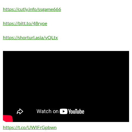
https://cutly.info/ssgame666
https://bitt.to/48ryoe
https://shorturl.asia/vQLtx
https://t.co/UWIFrGpbwn