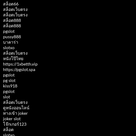
สล็อต66
สล็อตเว็บตรง
สล็อตเว็บตรง
สล็อต888
สล็อต888
pgslot
pussy888
บาคาร่า
slotxo
สล็อตเว็บตรง
หนังโป๊ไทย
https://1xbetth.vip
https://pgslot.spa
pgslot
pg slot
kiss918
pgslot
slot
สล็อตเว็บตรง
ดูหนังออนไลน์
ทางเข้า joker
joker slot
โจ๊กเกอร์123
สล็อต
slotxo