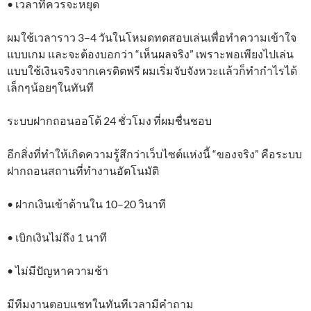
• เวลาที่ควรจะหยุด
ผมใช้เวลาราว 3–4 วันในโหมดทดสอบเล่นเพื่อทำความเข้าใจ
แบบเกม และจะต้องบอกว่า “เห็นผลจริง” เพราะพอเพียงไปเล่น
แบบใช้เงินจริงจากเครดิตฟรี ผมเริ่มจับจังหวะแล้วก็ทำกำไรได้
เล็กๆน้อยๆในทันที
ระบบฝากถอนออโต้ 24 ชั่วโมง ที่ผมชื่นชอบ
อีกสิ่งที่ทำให้เกิดความรู้สึกว่าเว็บไซต์แห่งนี้ “ของจริง” คือระบบ
ฝากถอนสถานที่ทำงานอัตโนมัติ
• ฝากเงินเข้าด้านใน 10–20 วินาที
• เบิกเงินไม่ถึง 1 นาที
• ไม่มีปัญหาความช้า
มีทีมงานตอบแชทในทันทีเวลามีคำถาม