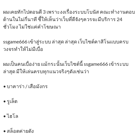
ผมเคยทักไปตอนตี 3 เพราะงงเรื่องระบบโบนัส คณะทำงานตอบ
ด้านในไม่กี่นาที ชี้ให้เห็นว่าเว็บที่ดีจังๆควรจะมีบริการ 24
ชั่วโมง ไม่ใช่แค่คำโฆษณา
ssgame666 เข้าสู่ระบบ ล่าสุด ล่าสุด เว็บไซต์คาสิโนแบบครบ
วงจรทำให้ไม่มีเบื่อ
ผมเป็นคนเบื่อง่าย แม้กระนั้นเว็บไซต์นี้ ssgame666 เข้าระบบ
ล่าสุด มีให้เล่นครบทุกแนวจริงๆดังเช่นว่า
• บาคาร่า / เสือมังกร
• รูเล็ต
• ไฮโล
• สล็อตค่ายดัง