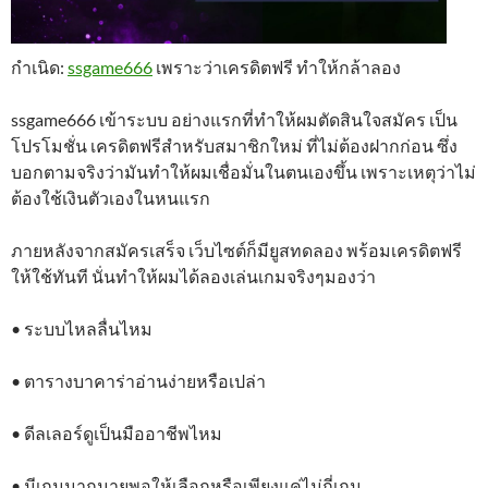
กำเนิด:
ssgame666
เพราะว่าเครดิตฟรี ทำให้กล้าลอง
ssgame666 เข้าระบบ อย่างแรกที่ทำให้ผมตัดสินใจสมัคร เป็น
โปรโมชั่น เครดิตฟรีสำหรับสมาชิกใหม่ ที่ไม่ต้องฝากก่อน ซึ่ง
บอกตามจริงว่ามันทำให้ผมเชื่อมั่นในตนเองขึ้น เพราะเหตุว่าไม่
ต้องใช้เงินตัวเองในหนแรก
ภายหลังจากสมัครเสร็จ เว็บไซต์ก็มียูสทดลอง พร้อมเครดิตฟรี
ให้ใช้ทันที นั่นทำให้ผมได้ลองเล่นเกมจริงๆมองว่า
• ระบบไหลลื่นไหม
• ตารางบาคาร่าอ่านง่ายหรือเปล่า
• ดีลเลอร์ดูเป็นมืออาชีพไหม
• มีเกมมากมายพอให้เลือกหรือเพียงแค่ไม่กี่เกม