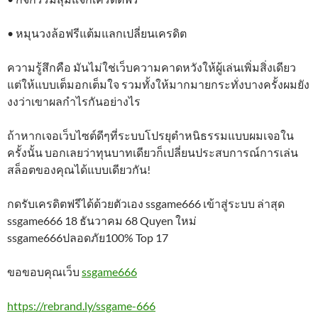
• หมุนวงล้อฟรีแต้มแลกเปลี่ยนเครดิต
ความรู้สึกคือ มันไม่ใช่เว็บความคาดหวังให้ผู้เล่นเพิ่มสิ่งเดียว
แต่ให้แบบเต็มอกเต็มใจ รวมทั้งให้มากมายกระทั่งบางครั้งผมยัง
งงว่าเขาผลกำไรกันอย่างไร
ถ้าหากเจอเว็บไซต์ดีๆที่ระบบโปรยุตำหนิธรรมแบบผมเจอใน
ครั้งนั้น บอกเลยว่าทุนบาทเดียวก็เปลี่ยนประสบการณ์การเล่น
สล็อตของคุณได้แบบเดียวกัน!
กดรับเครดิตฟรีได้ด้วยตัวเอง ssgame666 เข้าสู่ระบบ ล่าสุด
ssgame666 18 ธันวาคม 68 Quyen ใหม่
ssgame666ปลอดภัย100% Top 17
ขอขอบคุณเว็บ
ssgame666
https://rebrand.ly/ssgame-666