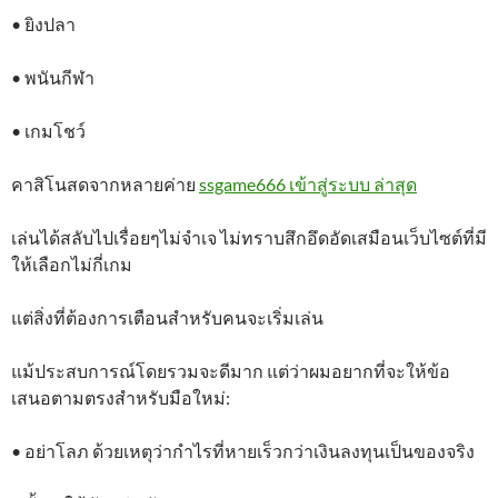
• ยิงปลา
• พนันกีฬา
• เกมโชว์
คาสิโนสดจากหลายค่าย
ssgame666 เข้าสู่ระบบ ล่าสุด
เล่นได้สลับไปเรื่อยๆไม่จำเจ ไม่ทราบสึกอึดอัดเสมือนเว็บไซต์ที่มี
ให้เลือกไม่กี่เกม
แต่สิ่งที่ต้องการเตือนสำหรับคนจะเริ่มเล่น
แม้ประสบการณ์โดยรวมจะดีมาก แต่ว่าผมอยากที่จะให้ข้อ
เสนอตามตรงสำหรับมือใหม่:
• อย่าโลภ ด้วยเหตุว่ากำไรที่หายเร็วกว่าเงินลงทุนเป็นของจริง