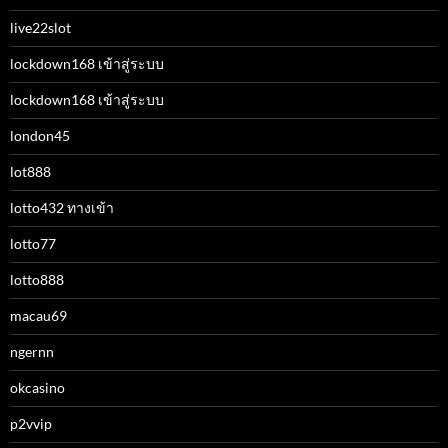
live22slot
lockdown168 เข้าสู่ระบบ
lockdown168 เข้าสู่ระบบ
london45
lot888
lotto432 ทางเข้า
lotto77
lotto888
macau69
ngernn
okcasino
p2vvip