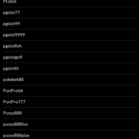
PGSlot
pgslot77
pgslot99
pgslot9999
pgslotfish
pgslotgolf
pgslotth
pokebet88
PunPro66
PunPro777
Pussy888
pussy888fun
pussy888play