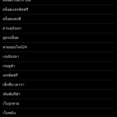
สล็อตเเครดิตฟรี
สล็อตแตกดี
สวนสุนันทา
สูตรสล็อต
หวยออนไลน์24
เกมยิงปลา
เกมยูฟ่า
เครดิตฟรี
เซ็กซี่บาคาร่า
เดิมพันกีฬา
เว็บถูกหวย
เว็บพนัน