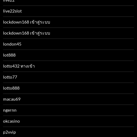
live22slot
lockdown168 เข้าสู่ระบบ
lockdown168 เข้าสู่ระบบ
london45
lot888
lotto432 ทางเข้า
lotto77
lotto888
macau69
ngernn
okcasino
p2vvip