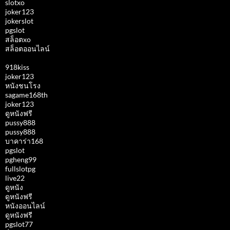
slotxo
joker123
jokerslot
pgslot
สล็อตxo
สล็อตออนไลน์
918kiss
joker123
หนังชนโรง
sagame168th
joker123
ดูหนังฟรี
pussy888
pussy888
บาคาร่า168
pgslot
pgheng99
fullslotpg
live22
ดูหนัง
ดูหนังฟรี
หนังออนไลน์
ดูหนังฟรี
pgslot77