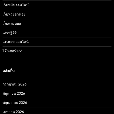
เว็บพนันออนไลน์
เว็บหวยฮานอย
เว็บแทงบอล
เศรษฐี99
แทงบอลออนไลน์
โจ๊กเกอร์123
คลังเก็บ
กรกฎาคม 2026
มิถุนายน 2026
พฤษภาคม 2026
เมษายน 2026