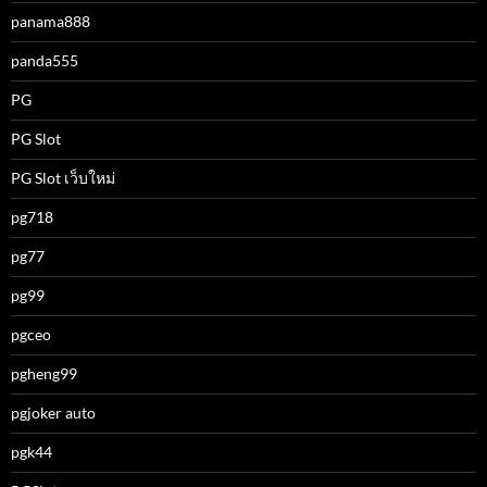
panama888
panda555
PG
PG Slot
PG Slot เว็บใหม่
pg718
pg77
pg99
pgceo
pgheng99
pgjoker auto
pgk44