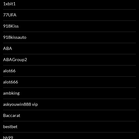
1xbit1
77UFA
918Kiss
918kissauto
ABA
ABAGroup2
alot66
alot666
ambking
askyouwin888 vip
Baccarat
bestbet
bh99