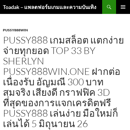
ค้นหา
Toadak – แพลตฟอร์มเกมและความบันเทิง
ข้าม
เมนูหลัก
ไป
ยัง
เนื้อหา
PUSSY888WIN
PUSSY888 เกมสล็อต แตกง่าย
จ่ายทุกยอด TOP 33 BY
SHERLYN
PUSSY888WIN.ONE ฝากต่อ
เนื่องรับ อัญมณี 300 บาท
สมจริง เสียงดี กราฟฟิค 3D
ที่สุดของการแจกเครดิตฟรี
PUSSY888 เล่นง่าย มือใหม่ก็
เล่นได้ 5 มิถุนายน 26