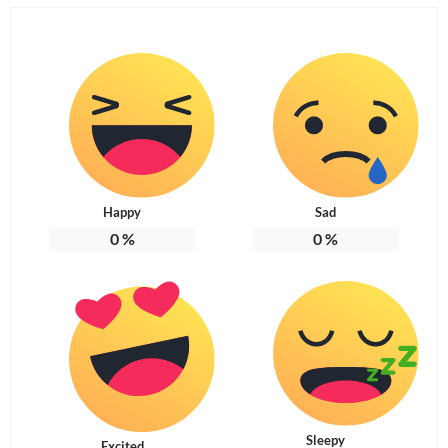
Happy
Sad
0
%
0
%
Sleepy
Excited