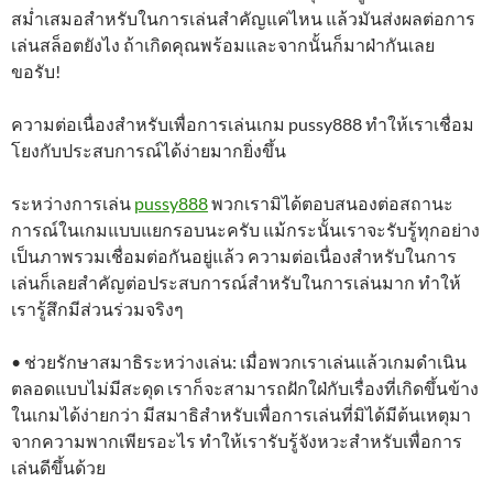
สม่ำเสมอสำหรับในการเล่นสำคัญแค่ไหน แล้วมันส่งผลต่อการ
เล่นสล็อตยังไง ถ้าเกิดคุณพร้อมและจากนั้นก็มาฝ่ากันเลย
ขอรับ!
ความต่อเนื่องสำหรับเพื่อการเล่นเกม pussy888 ทำให้เราเชื่อม
โยงกับประสบการณ์ได้ง่ายมากยิ่งขึ้น
ระหว่างการเล่น
pussy888
พวกเรามิได้ตอบสนองต่อสถานะ
การณ์ในเกมแบบแยกรอบนะครับ แม้กระนั้นเราจะรับรู้ทุกอย่าง
เป็นภาพรวมเชื่อมต่อกันอยู่แล้ว ความต่อเนื่องสำหรับในการ
เล่นก็เลยสำคัญต่อประสบการณ์สำหรับในการเล่นมาก ทำให้
เรารู้สึกมีส่วนร่วมจริงๆ
• ช่วยรักษาสมาธิระหว่างเล่น: เมื่อพวกเราเล่นแล้วเกมดำเนิน
ตลอดแบบไม่มีสะดุด เราก็จะสามารถฝักใฝ่กับเรื่องที่เกิดขึ้นข้าง
ในเกมได้ง่ายกว่า มีสมาธิสำหรับเพื่อการเล่นที่มิได้มีต้นเหตุมา
จากความพากเพียรอะไร ทำให้เรารับรู้จังหวะสำหรับเพื่อการ
เล่นดีขึ้นด้วย