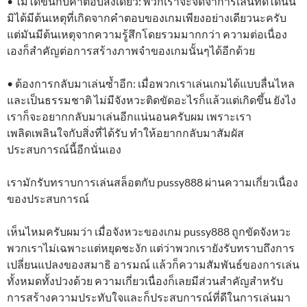
• ไม่ได้ขึ้นกับคำตอบสิ่งเดียว: พวกเราจะจดจำการเล่นที่ดีได้นั้น
มิได้มีต้นเหตุที่เกิดจากคำตอบของเกมเพียงอย่างเดียวนะครับ
แต่มันมีต้นเหตุจากความรู้สึกโดยรวมมากกว่า ความต่อเนื่อง
เองก็สำคัญต่อการสร้างภาพจำของเกมนั้นๆได้อีกด้วย
• ต้องการกลับมาเล่นซ้ำอีก: เมื่อพวกเราเล่นเกมได้แบบลื่นไหล
และเป็นธรรมชาติ ไม่มีจังหวะติดขัดอะไรก็แล้วแต่เกิดขึ้น ยังไง
เราก็จะอยากกลับมาเล่นอีกแน่นอนครับผม เพราะเรา
เพลิดเพลินใจกับสิ่งที่ได้รับ ทำให้อยากกลับมาสัมผัส
ประสบการณ์นี้อีกนั่นเอง
เรามักรับทราบการเล่นสล็อตกับ pussy888 ผ่านความเกี่ยวเนื่อง
ของประสบการณ์
เห็นไหมครับผมว่า เมื่อจังหวะของเกม pussy888 ถูกขัดจังหวะ
พวกเราไม่เฉพาะแต่หยุดชะงัก แต่ว่าพวกเรายังรับทราบถึงการ
เปลี่ยนแปลงของสมาธิ อารมณ์ แล้วก็ความสัมพันธ์ของการเล่น
ทั้งหมดทั้งปวงด้วย ความเกี่ยวเนื่องก็เลยมีส่วนสำคัญสำหรับ
การสร้างความประทับใจและก็ประสบการณ์ที่ดีในการเล่นมา