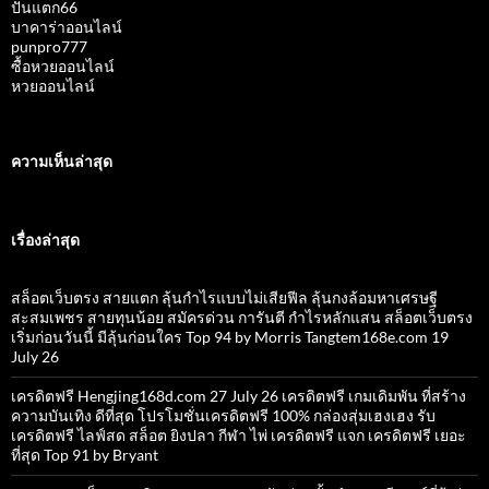
ปั่นแตก66
บาคาร่าออนไลน์
punpro777
ซื้อหวยออนไลน์
หวยออนไลน์
ความเห็นล่าสุด
เรื่องล่าสุด
สล็อตเว็บตรง สายแตก ลุ้นกำไรแบบไม่เสียฟีล ลุ้นกงล้อมหาเศรษฐี
สะสมเพชร สายทุนน้อย สมัครด่วน การันตี กำไรหลักแสน สล็อตเว็บตรง
เริ่มก่อนวันนี้ มีลุ้นก่อนใคร Top 94 by Morris Tangtem168e.com 19
July 26
เครดิตฟรี Hengjing168d.com 27 July 26 เครดิตฟรี เกมเดิมพัน ที่สร้าง
ความบันเทิง ดีที่สุด โปรโมชั่นเครดิตฟรี 100% กล่องสุ่มเฮงเฮง รับ
เครดิตฟรี ไลฟ์สด สล็อต ยิงปลา กีฬา ไพ่ เครดิตฟรี แจก เครดิตฟรี เยอะ
ที่สุด Top 91 by Bryant