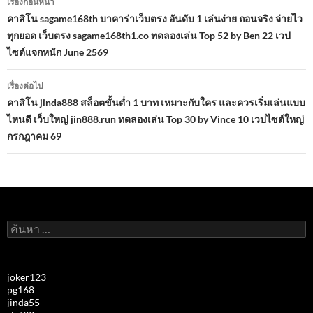
เรื่องก่อนหน้า
นำทาง
คาสิโน sagame168th บาคาร่าเว็บตรง อันดับ 1 เล่นง่าย ถอนจริง จ่ายไว
ทุกยอด เว็บตรง sagame168th1.co ทดลองเล่น Top 52 by Ben 22 เวป
เรื่อง
ไซต์แจกหนัก June 2569
เรื่องต่อไป
คาสิโน jinda888 สล็อตขั้นต่ำ 1 บาท เหมาะกับใคร และควรเริ่มเล่นแบบ
ไหนดี เว็บใหญ่ jin888.run ทดลองเล่น Top 30 by Vince 10 เวปไซต์ใหญ่
กรกฎาคม 69
ค้นหา
สำหรับ:
joker123
pg168
jinda55