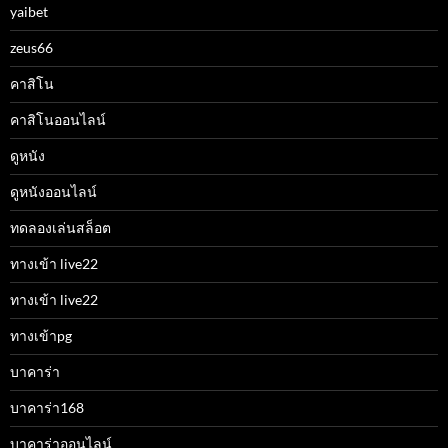
yaibet
zeus66
คาสิโน
คาสิโนออนไลน์
ดูหนัง
ดูหนังออนไลน์
ทดลองเล่นสล็อต
ทางเข้า live22
ทางเข้า live22
ทางเข้าpg
บาคาร่า
บาคาร่า168
บาคาร่าออนไลน์