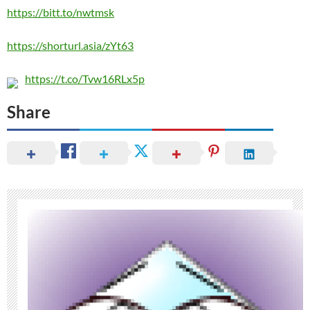
https://bitt.to/nwtmsk
https://shorturl.asia/zYt63
https://t.co/Tvw16RLx5p
Share