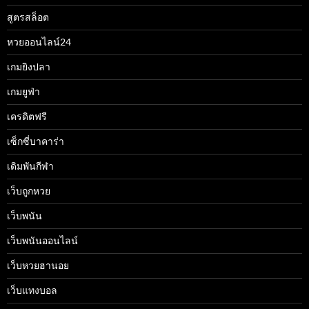
สูตรสล็อต
หวยออนไลน์24
เกมยิงปลา
เกมยูฟ่า
เครดิตฟรี
เซ็กซี่บาคาร่า
เดิมพันกีฬา
เว็บถูกหวย
เว็บพนัน
เว็บพนันออนไลน์
เว็บหวยฮานอย
เว็บแทงบอล