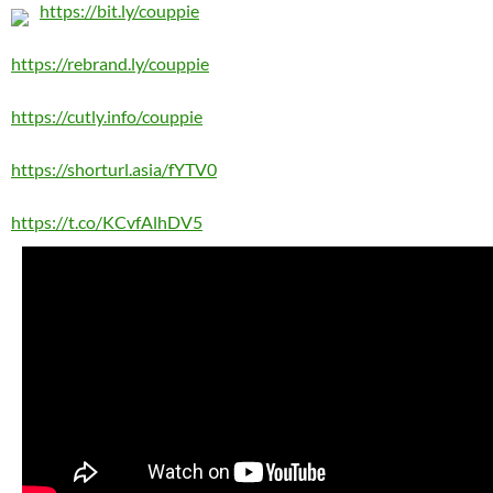
https://bit.ly/couppie
https://rebrand.ly/couppie
https://cutly.info/couppie
https://shorturl.asia/fYTV0
https://t.co/KCvfAlhDV5