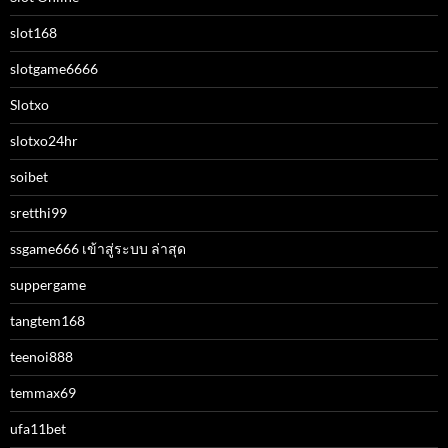
slot168
slotgame6666
Slotxo
slotxo24hr
soibet
sretthi99
ssgame666 เข้าสู่ระบบ ล่าสุด
suppergame
tangtem168
teenoi888
temmax69
ufa11bet