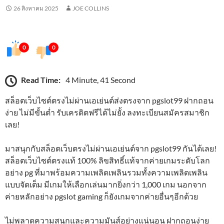
26 สิงหาคม 2025
JOE COLLINS
0
0
Read Time:
4 Minute, 41 Second
สล็อตเว็บไซต์ตรงไม่ผ่านเอเย่นต์ส่งตรงจาก pgslot99 ฝากถอน
ง่าย ไม่มีขั้นต่ำ รับเครดิตฟรีได้ไม่ยั้ง ลงทะเบียนสมัครสมาชิก
เลย!
มาสนุกกับสล็อตเว็บตรงไม่ผ่านเอเย่นต์จาก pgslot99 กันได้เลย!
สล็อตเว็บไซต์ตรงแท้ 100% ลิขสิทธิ์แท้จากค่ายเกมระดับโลก
อย่าง pg ที่มาพร้อมความเพลิดเพลินรวมทั้งความเพลิดเพลิน
แบบจัดเต็ม มีเกมให้เลือกเล่นมากยิ่งกว่า 1,000 เกม นอกจาก
ค่ายหลักอย่าง pgslot gaming ก็ยังเกมจากค่ายอื่นๆอีกด้วย
ไม่พลาดความสนุกและความมันส์อย่างแน่นอน ฝากถอนง่าย