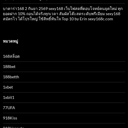
บาคาร่า168 2 กันยา 2569 sexy168 เว็บไพ่สดที่ตอบโจทย์คนยุคใหม่ ทุก
ยอดฝาก 10% ถอนได้จริงทุกเวลา สัมผัสโต๊ะสดระดับพรีเมียม sexy168
สมัครไว ได้โปรใหญ่ ใช้สิทธิ์ทันใจ Top 10 by Erin sexy168c.com
หมวดหมู่
168สล็อต
188bet
188betth
1xbet
1xbit1
77UFA
918Kiss