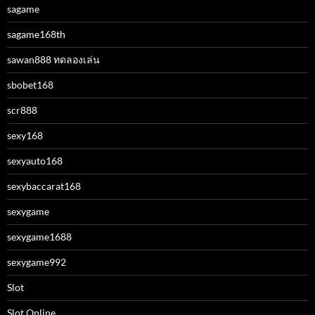
sagame
sagame168th
sawan888 ทดลองเล่น
sbobet168
scr888
sexy168
sexyauto168
sexybaccarat168
sexygame
sexygame1688
sexygame992
Slot
Slot Online