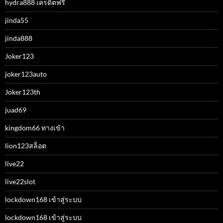
hydra888 เครดิตฟรี
jinda55
jinda888
Joker123
joker123auto
Joker123th
juad69
kingdom66 ทางเข้า
lion123สล็อต
live22
live22slot
lockdown168 เข้าสู่ระบบ
lockdown168 เข้าสู่ระบบ