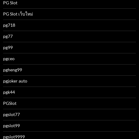
PG Slot
PG Slot เว็บใหม่
pg718
pg77
pg99
pgceo
pgheng99
pgjoker auto
pgk44
PGSlot
pgslot77
pgslot99
pgslot9999