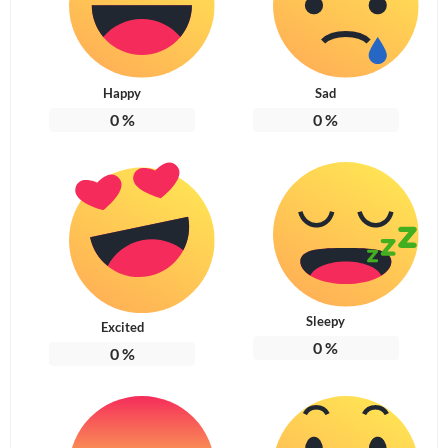
Happy
Sad
0
%
0
%
Sleepy
Excited
0
%
0
%