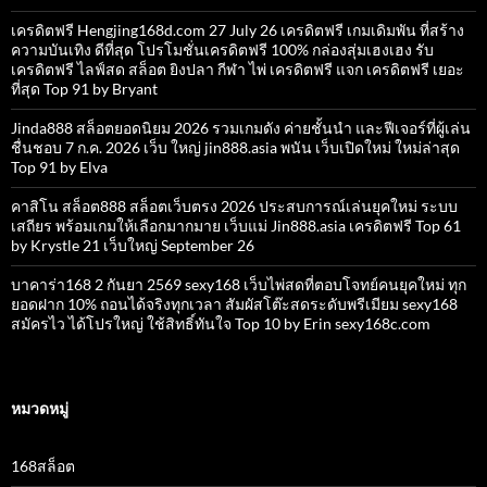
เครดิตฟรี Hengjing168d.com 27 July 26 เครดิตฟรี เกมเดิมพัน ที่สร้าง
ความบันเทิง ดีที่สุด โปรโมชั่นเครดิตฟรี 100% กล่องสุ่มเฮงเฮง รับ
เครดิตฟรี ไลฟ์สด สล็อต ยิงปลา กีฬา ไพ่ เครดิตฟรี แจก เครดิตฟรี เยอะ
ที่สุด Top 91 by Bryant
Jinda888 สล็อตยอดนิยม 2026 รวมเกมดัง ค่ายชั้นนำ และฟีเจอร์ที่ผู้เล่น
ชื่นชอบ 7 ก.ค. 2026 เว็บ ใหญ่ jin888.asia พนัน เว็บเปิดใหม่ ใหม่ล่าสุด
Top 91 by Elva
คาสิโน สล็อต888 สล็อตเว็บตรง 2026 ประสบการณ์เล่นยุคใหม่ ระบบ
เสถียร พร้อมเกมให้เลือกมากมาย เว็บแม่ Jin888.asia เครดิตฟรี Top 61
by Krystle 21 เว็บใหญ่ September 26
บาคาร่า168 2 กันยา 2569 sexy168 เว็บไพ่สดที่ตอบโจทย์คนยุคใหม่ ทุก
ยอดฝาก 10% ถอนได้จริงทุกเวลา สัมผัสโต๊ะสดระดับพรีเมียม sexy168
สมัครไว ได้โปรใหญ่ ใช้สิทธิ์ทันใจ Top 10 by Erin sexy168c.com
หมวดหมู่
168สล็อต