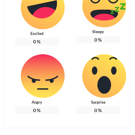
Sleepy
Excited
0
%
0
%
Angry
Surprise
0
%
0
%