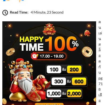
Read Time:
4 Minute, 23 Second
ค
น
เล่
น
ส
ล็
อ
ต
กั
บ
pg
71
8
เลื
อ