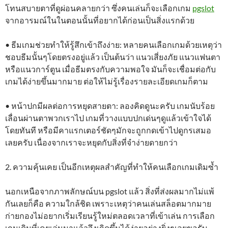
โทนสบายตาที่ดูผ่อนคลายกว่า ซึ่งคนเล่นก็จะเลือกเกม
pgslot
จากอารมณ์ในในตอนนั้นที่อยากได้ก่อนเป็นสิ่งแรกด้วย
• ธีมเกมช่วยทำให้รู้สึกเข้าถึงง่าย: หลายคนเลือกเกมด้วยเหตุว่า
ชอบธีมนั้นๆโดยตรงอยู่แล้ว เป็นต้นว่า แนวเสี่ยงภัย แนวแฟนตา
หรือแนวการ์ตูน เมื่อธีมตรงกับความพอใจ มันก็จะเชื่อมต่อกับ
เกมได้ง่ายขึ้นมากมาย ต่อให้ไม่รู้เรื่องรายละเอียดเกมก็ตาม
• หน้าปกมีผลต่อการหยุดสายตา: ลองคิดดูนะครับ เกมนับร้อย
เลื่อนผ่านตาพวกเราไป เกมที่วางแบบปกเด่นๆดูแล้วเข้าใจได้
โดยทันที หรือมีคาแรกเตอร์ชัดๆมักจะถูกกดเข้าไปดูกรเสมอ
เลยครับ เนื่องจากเราจะหยุดกับสิ่งที่จำง่ายดายกว่า
2. ความคุ้นเคย เป็นอีกเหตุผลสำคัญที่ทำให้คนเลือกเกมเดิมซ้ำ
นอกเหนือจากภาพลักษณ์บน pgslot แล้ว สิ่งที่ส่งผลมากไม่แพ้
กันเลยก็คือ ความใกล้ชิด เพราะเหตุว่าคนเล่นสล็อตมากมาย
ก่ายกองไม่อยากเริ่มเรียนรู้ใหม่ตลอดเวลาที่เข้าเล่น การเลือก
เกมเดิมที่เคยเล่นมาแล้วจึงเกิดขึ้นได้ง่ายอย่างยิ่งๆเลยขอรับ