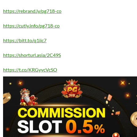
https://rebrand.ly/pg718-co
https://cutly.info/pg718-co
https://bitt.to/q1iic7
https://shorturl.asia/2C49S
https://t.co/KRGyycVcSO