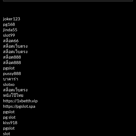
สำหรับ:
joker123
pg168
jinda55
slot99
สล็อต66
สล็อตเว็บตรง
สล็อตเว็บตรง
สล็อต888
สล็อต888
pgslot
pussy888
บาคาร่า
slotxo
สล็อตเว็บตรง
หนังโป๊ไทย
https://1xbetth.vip
https://pgslot.spa
pgslot
pg slot
kiss918
pgslot
slot