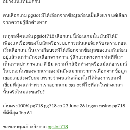
อย่างแน่แท้นะครับ
คนเลือกเกม pgslot มิได้เลือกจากข้อมูลก่อนเป็นสิ่งแรก แต่เลือก
จากความรู้สึกต่างหาก
เหตุผลที่คนเล่น pgslot718 เลือกเกมนี้ก่อนเกมนั้น มันมิได้มี
เพียงแค่เรื่องของโบนัสหรือระบบการเล่นเลยจ้ะครับ เพราะตอน
เริ่มเลือกเกมนั้น เราเกือบจะมิได้เลือกจากข้อมูลของเกมกันก่อน
อยู่แล้ว แต่ว่ามักจะเลือกจากความรู้สึกแรกต่างหาก ทันทีที่เรา
เห็นภาพปก ภาพเกม สี ธีม ความใกล้ชิดต่างๆหรือแม้แต่อารมณ์
ในขณะนั้นของพวกเราเอง มันมีผลมากกว่าการเลือกจากข้อมูล
เยอะเลยล่ะครับผม เพราะว่าคนเล่นสล็อตไม่ได้ต้องการเกมที่
เยี่ยมที่สุด แต่ว่าพวกเราอยากเกม pgslot ที่ใช่ที่สุดในช่วงเวลา
นั้นจริงไหมล่ะขอรับ?
เว็บตรง100% pg718 pg718.co 23 June 26 Logan casino pg718
ที่ดีที่สุด Top 61
ขอขอบคุณอ้างอิงจาก
pgslot718