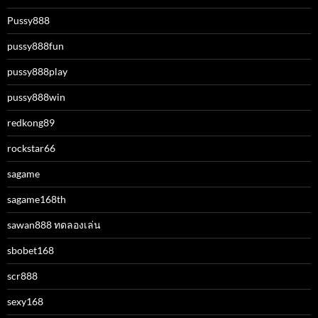
Pussy888
pussy888fun
pussy888play
pussy888win
redkong89
rockstar66
sagame
sagame168th
sawan888 ทดลองเล่น
sbobet168
scr888
sexy168