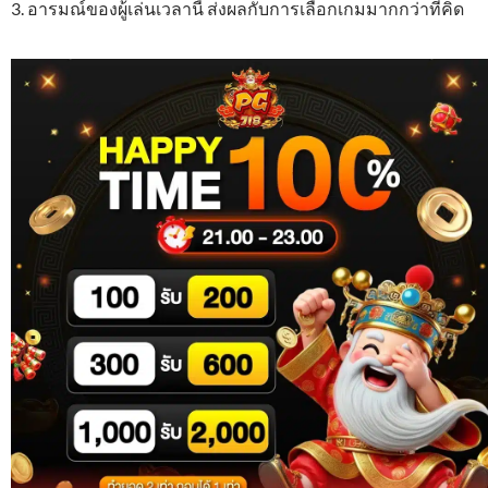
3. อารมณ์ของผู้เล่นเวลานี้ ส่งผลกับการเลือกเกมมากกว่าที่คิด