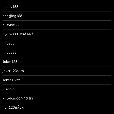
happy168
hengjing168
huayhit88
hydra888 เครดิตฟรี
jinda55
jinda888
Joker123
joker123auto
Joker123th
juad69
kingdom66 ทางเข้า
lion123สล็อต