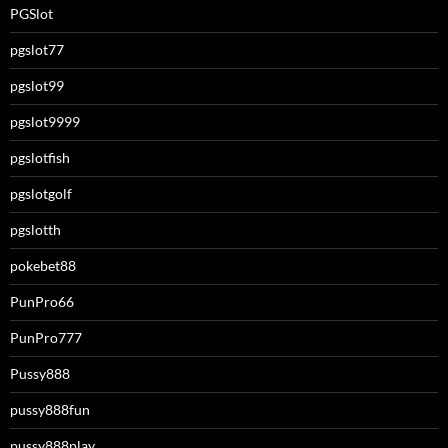
PGSlot
pgslot77
pgslot99
pgslot9999
pgslotfish
pgslotgolf
pgslotth
pokebet88
PunPro66
PunPro777
Pussy888
pussy888fun
pussy888play