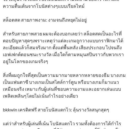
ความตื่นเต้นจากโบนัสต่างๆแบบเรียลไทม์
สล็อตสด สายภาพงาม: งามจนถึงหยุดไม่อยู่
สำหรับสายภาพสวย ผมจะต้องบอกเลยว่า สล็อตสดเป็นอะไรที่
ตอบปัญหาสุดๆเพราะเหตุว่าแต่ละเกมถูกวางแบบกราฟิกมาได้
ละเอียดแล้วก็สมจริงมาก ตั้งแต่พื้นหลัง เสียงประกอบ ไปจนถึง
เอฟเฟกต์ตอนชนะรางวัล เมื่อใดก็ตามหมุนสปินราวกับพวกเรา
อยู่ในโลกของเกมจริงๆ
สิ่งที่ผมถูกใจที่สุดเป็นความมากมายหลากหลายของธีม บางเกม
เป็นแฟนตาซี บางเกมเป็นสไตล์การ์ตูน หรือบางเกมก็มาแนว
เหมือนจริง เหมาะกับผู้เล่นที่ชอบความงามและอยากเล่นแบบ
เพลิดเพลินๆโดยไม่เน้นกำไรอย่างเดียว
bkkwin เครดิตฟรี สายโบนัสแตกไว: ลุ้นรางวัลสนุกสุดๆ
แต่ว่าสำหรับผู้เล่นที่เน้น โบนัสแตกไว รวมทั้งต้องการได้กำไร