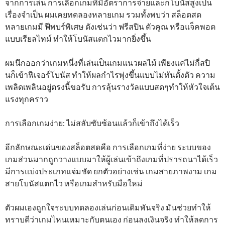
จากการเล่น การเลือกเกมที่มีอัตราการจ่ายและก็โบนัสสูงเป็น
เรื่องจำเป็น ผมเคยทดลองหลายเกม รวมทั้งพบว่า สล็อตสด
หลายเกมมี ฟีพบร์พิเศษ ดังเช่นว่า ฟรีสปิน ตัวคูณ หรือแจ็คพอต
แบบเรียลไทม์ ทำให้โบนัสแตกไวมากยิ่งขึ้น
ผมนึกออกว่าเกมหนึ่งที่เล่นเป็นเกมแนวผลไม้ เพียงแค่ไม่กี่สปิ
นก็เข้าฟีเจอร์โบนัส ทำให้ผลกำไรพุ่งขึ้นแบบไม่ทันตั้งตัว ความ
เพลิดเพลินอยู่ตรงนี้ขอรับ การลุ้นรางวัลแบบสดๆทำให้หัวใจเต้น
แรงทุกคราว
การเลือกเกมง่าย: ไม่สลับซับซ้อนแล้วก็เข้าถึงได้เร็ว
อีกลักษณะเด่นของสล็อตสดคือ การเลือกเกมที่ง่าย ระบบของ
เกมส่วนมากถูกวางแบบมาให้ผู้เล่นเข้าถึงเกมที่ปรารถนาได้เร็ว
มีการแบ่งประเภทแจ่มชัด ยกตัวอย่างเช่น เกมสายภาพงาม เกม
สายโบนัสแตกไว หรือเกมสำหรับมือใหม่
ตัวผมเองถูกใจระบบทดลองเล่นก่อนเดิมพันจริง มันช่วยทำให้
ทราบดีว่าเกมไหนเหมาะกับตนเอง ก่อนลงเงินจริง ทำให้ลดการ