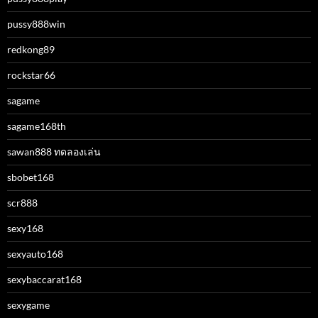
pussy888win
redkong89
rockstar66
sagame
sagame168th
sawan888 ทดลองเล่น
sbobet168
scr888
sexy168
sexyauto168
sexybaccarat168
sexygame