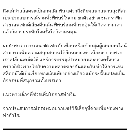
ถึงแม้ว่าสล็อตจะเป็นเกมเดิมพัน แต่ว่าสิ่งที่ผมสนุกสนานสูงที่สุด
เป็น ประสบการณ์รวมทั้งฟีพบร์ในเกม ยกตัวอย่างเช่น กราฟิก
สวย เอฟเฟกต์เสียงตื่นเต้น ฟีพบร์เกมที่กระตุ้นให้เกิดความเดา
แล้วก็ความระทึกใจครั้งใดก็ตามหมุน
ผมยังพบว่า การเล่น bkkwin กับเพื่อนหรือเข้ากลุ่มผู้เล่นออนไลน์
สามารถเพิ่มความสนุกสนานได้อีกหลายเท่า เนื่องจากว่าพวก
เราเปลี่ยนเคล็ดวิธี แชร์การบรรลุเป้าหมาย และบางครั้งบาง
คราวก็หัวเราะไปกับความพลาดของกันและกัน ทำให้การเล่น
สล็อตมิได้เป็นเรื่องของเงินเพียงอย่างเดียว แม้กระนั้นแปลงเป็น
กิจกรรมที่สนุกรวมทั้งบรรเทา
แนวทางเล็กๆที่ช่วยเพิ่มโอกาสทำเงิน
จากประสบการณ์ตรง ผมอยากแชร์วิธีเล็กๆที่ช่วยเพิ่มช่องทาง
ทำกำไร: