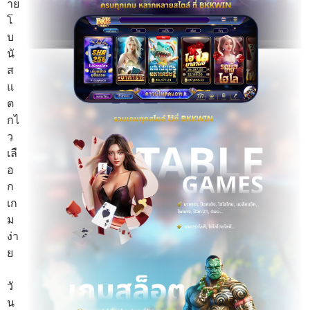
าย
โ
บ
นั
ส
แ
ต
กไ
ว
เลื
อ
ก
เก
ม
ง่า
ย
วั
น