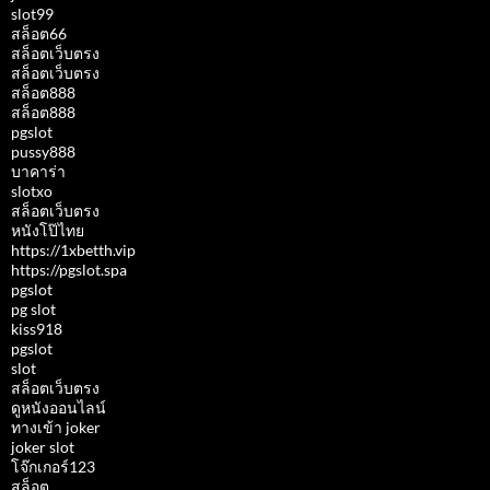
slot99
สล็อต66
สล็อตเว็บตรง
สล็อตเว็บตรง
สล็อต888
สล็อต888
pgslot
pussy888
บาคาร่า
slotxo
สล็อตเว็บตรง
หนังโป๊ไทย
https://1xbetth.vip
https://pgslot.spa
pgslot
pg slot
kiss918
pgslot
slot
สล็อตเว็บตรง
ดูหนังออนไลน์
ทางเข้า joker
joker slot
โจ๊กเกอร์123
สล็อต