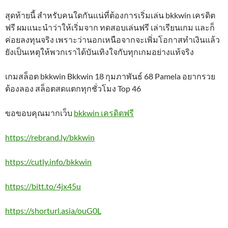
สุดท้ายนี้ สำหรับคนใดกันแน่ที่ต้องการเริ่มเล่น bkkwin เครดิต
ฟรี ผมแนะนำว่าให้เริ่มจาก ทดสอบเล่นฟรี เล่าเรียนเกม และก็
ค่อยลงทุนจริง เพราะว่านอกเหนือจากจะเพิ่มโอกาสทำเงินแล้ว
ยังเป็นเหตุให้พวกเราได้บันเทิงใจกับทุกเกมอย่างแท้จริง
เกมสล็อต bkkwin Bkkwin 18 กุมภาพันธ์ 68 Pamela อยากรวย
ต้องลอง สล็อตสดแตกทุกชั่วโมง Top 46
ขอขอบคุณมากเว็บ
bkkwin เครดิตฟรี
https://rebrand.ly/bkkwin
https://cutly.info/bkkwin
https://bitt.to/4jx45u
https://shorturl.asia/ouG0L