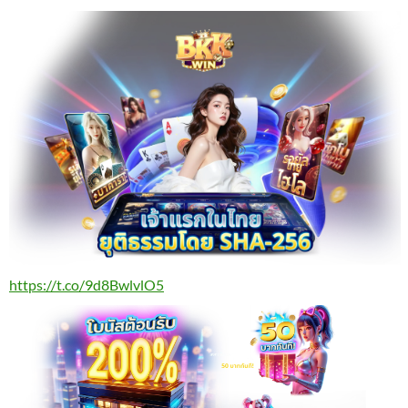
https://t.co/9d8BwlvlO5