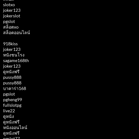
slotxo
joker123
jokerslot
pgslot
สล็อตxo
สล็อตออนไลน์
918kiss
joker123
หนังชนโรง
sagame168th
joker123
ดูหนังฟรี
pussy888
pussy888
บาคาร่า168
pgslot
pgheng99
fullslotpg
live22
ดูหนัง
ดูหนังฟรี
หนังออนไลน์
ดูหนังฟรี
pgslot77