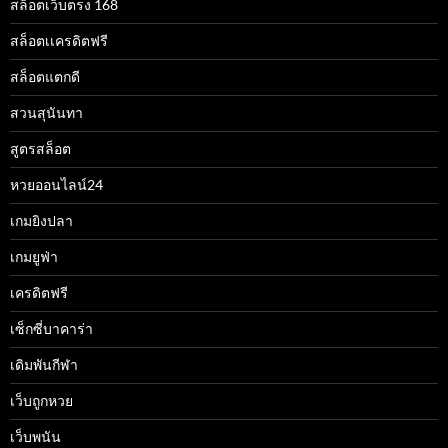
สล็อตเว็บตรง 168
สล็อตเเครดิตฟรี
สล็อตแตกดี
สวนสุนันทา
สูตรสล็อต
หวยออนไลน์24
เกมยิงปลา
เกมยูฟ่า
เครดิตฟรี
เซ็กซี่บาคาร่า
เดิมพันกีฬา
เว็บถูกหวย
เว็บพนัน