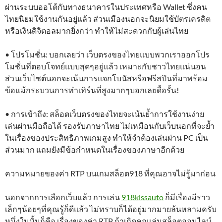
ผ่านระบบออโต้กับทางธนาคารในประเทศหรือ Wallet ซึ่งคน
ไทยนิยมใช้งานกันอยู่แล้ว ส่วนเมืองนอกจะนิยมใช้บัตรเครดิต
หรือเงินดิจิตอลมากยิ่งกว่า ทำให้ไม่สะดวกกับผู้เล่นไทย
• โปรโมชั่น: บอกเลยว่า เว็บตรงของไทยแบบพวกเราออกโปร
โมชั่นที่ตอบโจทย์แบบสุดๆอยู่แล้ว เหมาะกับชาวไทยแน่นอน
ส่วนเว็บไซต์นอกจะเน้นการแจกโบนัสหรือฟรีสปินที่มาพร้อม
ข้อแม้กระบวนการทำเทิร์นที่สูงมากๆบอกเลยดื้อรั้น!
• การเข้าถึง: สล็อตเว็บตรงของไทยจะเน้นย้ำการใช้งานง่าย
เล่นผ่านมือถือได้ รองรับภาษาไทย ไม่เหมือนกับเว็บนอกที่จะย้ำ
ในเรื่องของประสิทธิภาพเกมสูง ทำให้จำต้องเล่นผ่าน PC เป็น
ส่วนมาก แถมยังมีข้อกำหนดในเรื่องของภาษาอีกด้วย
ความหมายของค่า RTP บนเกมสล็อต918 ที่คุณอาจไม่รู้มาก่อน
นอกจากการเลือกเว็บแล้ว การเล่น
918kissauto
ก็มีเรื่องมีราว
เล็กๆน้อยๆที่คุณรู้ก็ดีแล้ว ไม่ทราบก็ได้อยู่มากมายล้นหลามครับ
หนึ่งในนั้นก็คือ เรื่องของค่า RTP ถ้าเกิดคุณเล่นสล็อตออนไลน์