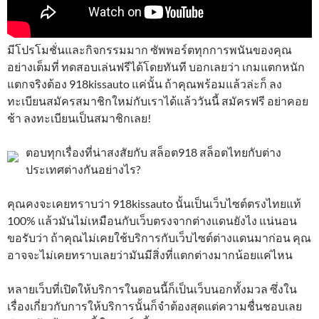
มีโปรโมชั่นและกิจกรรมมาก ซัพพอร์ตทุกการพนันของคุณ
อย่างเต็มที่ ทดสอบเล่นฟรีได้โดยทันที บอกเลยว่า เกมแตกหนัก
แตกจริงต้อง 918kissauto แค่นั้น ถ้าคุณพร้อมแล้วล่ะก็ ลง
ทะเบียนสมัครสมาชิกใหม่กับเราได้แล้ววันนี้ สมัครฟรี อย่าคอย
ช้า ลงทะเบียนเป็นสมาชิกเลย!
ตอบทุกเรื่องที่น่าสงสัยกับ สล็อต918 สล็อตไทยกับต่าง
ประเทศต่างกันอย่างไร?
คุณคงจะเคยทราบว่า 918kissauto นั้นเป็นเว็บไซต์ตรงไทยแท้
100% แล้วมันไม่เหมือนกับเว็บตรงจากต่างแดนยังไง แน่นอน
ขอรับว่า ถ้าคุณไม่เคยใช้บริการกับเว็บไซต์ต่างแดนมาก่อน คุณ
อาจจะไม่เคยทราบเลยว่ามันมีสิ่งที่แตกต่างมากน้อยแค่ไหน
หลายเว็บที่เปิดให้บริการในตอนนี้ก็เป็นเว็บนอกทั้งมวล ซึ่งใน
เรื่องเกี่ยวกับการให้บริการนั้นก็จำต้องสุดแต่ความชื่นชอบเลย