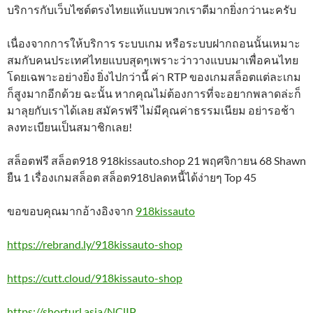
บริการกับเว็บไซต์ตรงไทยแท้แบบพวกเราดีมากยิ่งกว่านะครับ
เนื่องจากการให้บริการ ระบบเกม หรือระบบฝากถอนนั้นเหมาะ
สมกับคนประเทศไทยแบบสุดๆเพราะว่าวางแบบมาเพื่อคนไทย
โดยเฉพาะอย่างยิ่ง ยิ่งไปกว่านี้ ค่า RTP ของเกมสล็อตแต่ละเกม
ก็สูงมากอีกด้วย ฉะนั้น หากคุณไม่ต้องการที่จะอยากพลาดล่ะก็
มาลุยกับเราได้เลย สมัครฟรี ไม่มีคุณค่าธรรมเนียม อย่ารอช้า
ลงทะเบียนเป็นสมาชิกเลย!
สล็อตฟรี สล็อต918 918kissauto.shop 21 พฤศจิกายน 68 Shawn
ยืน 1 เรื่องเกมสล็อต สล็อต918ปลดหนี้ได้ง่ายๆ Top 45
ขอขอบคุณมากอ้างอิงจาก
918kissauto
https://rebrand.ly/918kissauto-shop
https://cutt.cloud/918kissauto-shop
https://shorturl.asia/NClIP