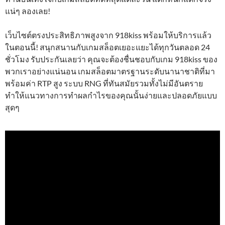
แน่ๆ ลองเลย!
เว็บไซต์ตรงประสิทธิภาพสูงจาก 918kiss พร้อมให้บริการแล้ว
ในตอนนี้! สนุกสนานกับเกมสล็อตเยอะแยะได้ทุกวันตลอด 24
ชั่วโมง รับประกันเลยว่า คุณจะต้องชื่นชอบกับเกม 918kiss ของ
พวกเราอย่างแน่นอน เกมสล็อตมาตรฐานระดับนานาชาติที่มา
พร้อมค่า RTP สูง ระบบ RNG ที่ทันสมัยรวมทั้งไม่มีอันตราย
ทำให้แนวทางการทำผลกำไรของคุณนั้นง่ายและปลอดภัยแบบ
สุดๆ