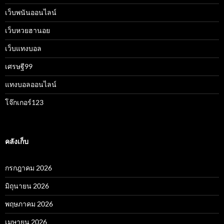
เว็บพนันออนไลน์
เว็บหวยฮานอย
เว็บแทงบอล
เศรษฐี99
แทงบอลออนไลน์
โจ๊กเกอร์123
คลังเก็บ
กรกฎาคม 2026
มิถุนายน 2026
พฤษภาคม 2026
เมษายน 2026