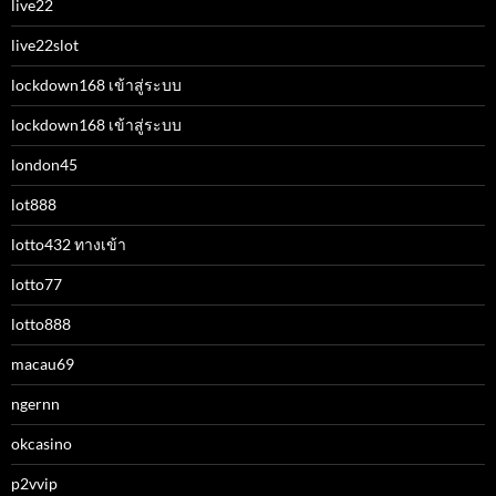
live22
live22slot
lockdown168 เข้าสู่ระบบ
lockdown168 เข้าสู่ระบบ
london45
lot888
lotto432 ทางเข้า
lotto77
lotto888
macau69
ngernn
okcasino
p2vvip