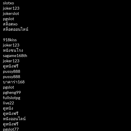
slotxo
joker123
jokerslot
pgslot
สล็อตxo
สล็อตออนไลน์
918kiss
joker123
หนังชนโรง
sagame168th
joker123
ดูหนังฟรี
pussy888
pussy888
บาคาร่า168
pgslot
pgheng99
fullslotpg
live22
ดูหนัง
ดูหนังฟรี
หนังออนไลน์
ดูหนังฟรี
pgslot77