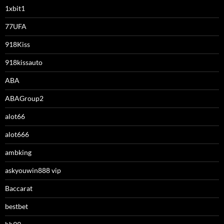
1xbit1
77UFA
918Kiss
918kissauto
ABA
ABAGroup2
alot66
alot666
ambking
askyouwin888 vip
Baccarat
bestbet