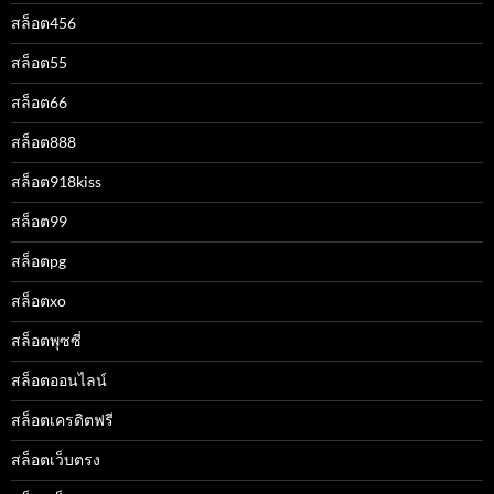
สล็อต456
สล็อต55
สล็อต66
สล็อต888
สล็อต918kiss
สล็อต99
สล็อตpg
สล็อตxo
สล็อตพุซซี่
สล็อตออนไลน์
สล็อตเครดิตฟรี
สล็อตเว็บตรง