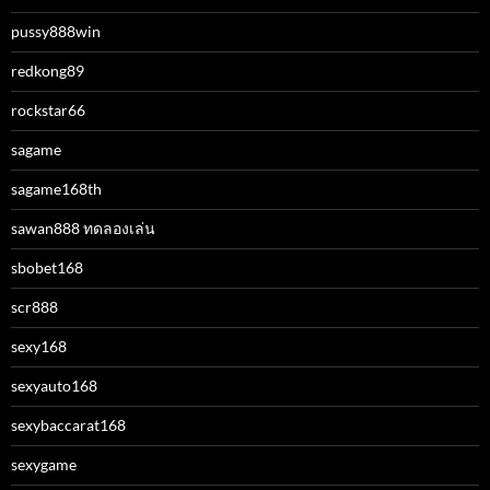
pussy888win
redkong89
rockstar66
sagame
sagame168th
sawan888 ทดลองเล่น
sbobet168
scr888
sexy168
sexyauto168
sexybaccarat168
sexygame