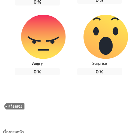
0
%
Angry
Surprise
0
%
0
%
สล็อต918
เมนู
เรื่องก่อนหน้า