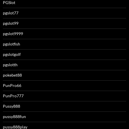
PGSlot
pgslot77
pgslot99
pgslot9999
pgslotfish
pgslotgolf
pgslotth
pokebet88
PunPro66
PunPro777
Pussy888
pussy888fun
pussy888play