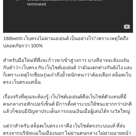
188betth เว็บตรงไม่ผ่านเอเย่นต์ เป็นอย่างไร? เพราะเหตุใดถึง
ปลอดภัยกว่า 100%
สำหรับมือใหม่ที่พึ่งจะก้าวขาเข้าสู่วงการ บางทีอาจจะยังงงงัน
กับคำว่า เว็บตรง กับ เว็บไซต์เอเย่นต์ ว่ามันแตกต่างกันยังไง และ
ก็เพราะเหตุไรเซียนรุ่นเก๋าถึงย้ำหนักหนาว่าต้องเลือก สล็อตเว็บ
ตรง เว็บตรงแค่นั้น
เรื่องจริงที่คุณจะต้องรู้: เว็บไซต์เอเย่นต์คือเว็บไซต์ตัวแทนที่มี
คนกลางรอหักเปอร์เซ็นต์ มีการตั้งค่าระบบให้ชนะยากกว่าปกติ
แล้วก็ชอบมีปัญหาประเด็นการถอนเงินเมื่อผู้เล่นได้รางวัลใหญ่
แต่ว่าสำหรับ สล็อตเว็บตรง เราคือ เว็บไซต์ตรงระบบแท้ ที่ส่ง
ตรงจากบริษัทแม่ในเมืองนอก ไม่ผ่านคนกลาง ไม่ผ่านนายหน้า