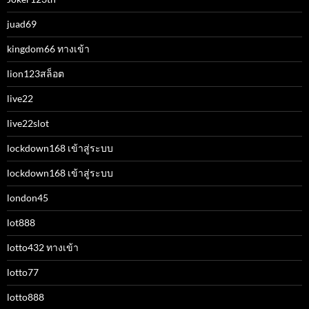
juad69
kingdom66 ทางเข้า
lion123สล็อต
live22
live22slot
lockdown168 เข้าสู่ระบบ
lockdown168 เข้าสู่ระบบ
london45
lot888
lotto432 ทางเข้า
lotto77
lotto888