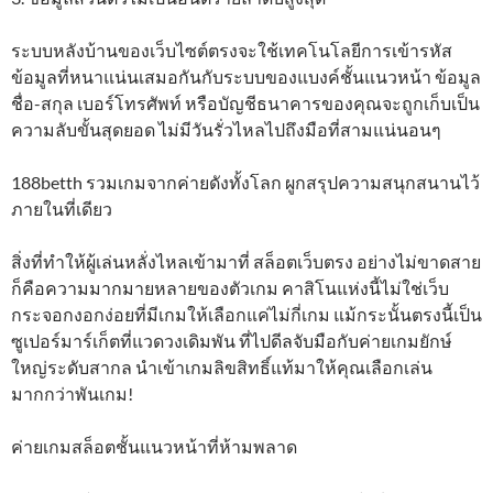
ระบบหลังบ้านของเว็บไซต์ตรงจะใช้เทคโนโลยีการเข้ารหัส
ข้อมูลที่หนาแน่นเสมอกันกับระบบของแบงค์ชั้นแนวหน้า ข้อมูล
ชื่อ-สกุล เบอร์โทรศัพท์ หรือบัญชีธนาคารของคุณจะถูกเก็บเป็น
ความลับขั้นสุดยอด ไม่มีวันรั่วไหลไปถึงมือที่สามแน่นอนๆ
188betth รวมเกมจากค่ายดังทั้งโลก ผูกสรุปความสนุกสนานไว้
ภายในที่เดียว
สิ่งที่ทำให้ผู้เล่นหลั่งไหลเข้ามาที่ สล็อตเว็บตรง อย่างไม่ขาดสาย
ก็คือความมากมายหลายของตัวเกม คาสิโนแห่งนี้ไม่ใช่เว็บ
กระจอกงอกง่อยที่มีเกมให้เลือกแค่ไม่กี่เกม แม้กระนั้นตรงนี้เป็น
ซูเปอร์มาร์เก็ตที่แวดวงเดิมพัน ที่ไปดีลจับมือกับค่ายเกมยักษ์
ใหญ่ระดับสากล นำเข้าเกมลิขสิทธิ์แท้มาให้คุณเลือกเล่น
มากกว่าพันเกม!
ค่ายเกมสล็อตชั้นแนวหน้าที่ห้ามพลาด