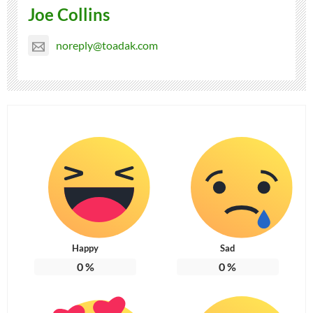
Joe Collins
noreply@toadak.com
Happy
Sad
0
%
0
%