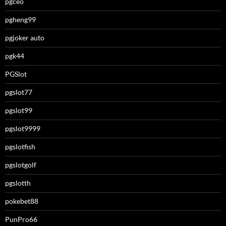
pgceo
pgheng99
pgjoker auto
pgk44
PGSlot
pgslot77
pgslot99
pgslot9999
pgslotfish
pgslotgolf
pgslotth
pokebet88
PunPro66