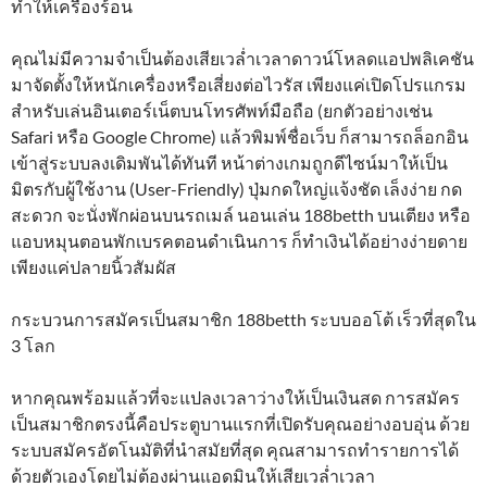
ทำให้เครื่องร้อน
คุณไม่มีความจำเป็นต้องเสียเวล่ำเวลาดาวน์โหลดแอปพลิเคชัน
มาจัดตั้งให้หนักเครื่องหรือเสี่ยงต่อไวรัส เพียงแค่เปิดโปรแกรม
สำหรับเล่นอินเตอร์เน็ตบนโทรศัพท์มือถือ (ยกตัวอย่างเช่น
Safari หรือ Google Chrome) แล้วพิมพ์ชื่อเว็บ ก็สามารถล็อกอิน
เข้าสู่ระบบลงเดิมพันได้ทันที หน้าต่างเกมถูกดีไซน์มาให้เป็น
มิตรกับผู้ใช้งาน (User-Friendly) ปุ่มกดใหญ่แจ้งชัด เล็งง่าย กด
สะดวก จะนั่งพักผ่อนบนรถเมล์ นอนเล่น 188betth บนเตียง หรือ
แอบหมุนตอนพักเบรคตอนดำเนินการ ก็ทำเงินได้อย่างง่ายดาย
เพียงแค่ปลายนิ้วสัมผัส
กระบวนการสมัครเป็นสมาชิก 188betth ระบบออโต้ เร็วที่สุดใน
3 โลก
หากคุณพร้อมแล้วที่จะแปลงเวลาว่างให้เป็นเงินสด การสมัคร
เป็นสมาชิกตรงนี้คือประตูบานแรกที่เปิดรับคุณอย่างอบอุ่น ด้วย
ระบบสมัครอัตโนมัติที่นำสมัยที่สุด คุณสามารถทำรายการได้
ด้วยตัวเองโดยไม่ต้องผ่านแอดมินให้เสียเวล่ำเวลา