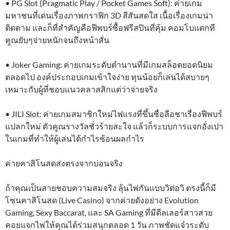
• PG Slot (Pragmatic Play / Pocket Games Soft): ค่ายเกม
มหาชนที่เด่นเรื่องภาพกราฟิก 3D สีสันสดใส เนื้อเรื่องเกมน่า
ติดตาม และก็ที่สำคัญคือฟีพบร์ซื้อฟรีสปินที่คุ้ม คอมโบแตกที
คูณยับๆจ่ายหนักจนถึงหน้าสั่น
• Joker Gaming: ค่ายเกมระดับตำนานที่มีเกมสล็อตยอดนิยม
ตลอดไป องค์ประกอบเกมเข้าใจง่าย ทุนน้อยก็เล่นได้สบายๆ
เหมาะกับผู้ที่ชอบแนวคลาสสิกแต่ว่าจ่ายจริง
• JILI Slot: ค่ายเกมสมาชิกใหม่ไฟแรงที่ขึ้นชื่อลือชาเรื่องฟีพบร์
แปลกใหม่ ตัวคูณรางวัลชั่วร้ายสะใจ แล้วก็ระบบการแจกอั่งเปา
ในเกมที่ทำให้ผู้เล่นได้กำไรซ้อนผลกำไร
ค่ายคาสิโนสดส่งตรงจากบ่อนจริง
ถ้าคุณเป็นสายชอบความสมจริง ลุ้นไพ่กันแบบวิต่อวิ ตรงนี้ก็มี
โซนคาสิโนสด (Live Casino) จากค่ายดังอย่าง Evolution
Gaming, Sexy Baccarat, และ SA Gaming ที่มีดีลเลอร์สาวสวย
คอยแจกไพ่ให้คุณได้ร่วมสนุกตลอด 1 วัน ภาพชัดแจ๋วระดับ