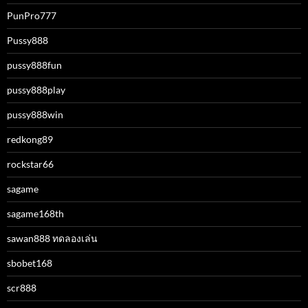
PunPro777
Pussy888
pussy888fun
pussy888play
pussy888win
redkong89
rockstar66
sagame
sagame168th
sawan888 ทดลองเล่น
sbobet168
scr888