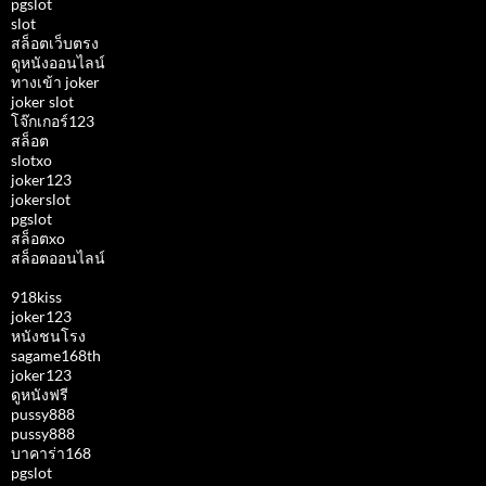
pgslot
slot
สล็อตเว็บตรง
ดูหนังออนไลน์
ทางเข้า joker
joker slot
โจ๊กเกอร์123
สล็อต
slotxo
joker123
jokerslot
pgslot
สล็อตxo
สล็อตออนไลน์
918kiss
joker123
หนังชนโรง
sagame168th
joker123
ดูหนังฟรี
pussy888
pussy888
บาคาร่า168
pgslot