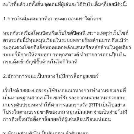
อะไรก็แล้วแต่ทั้งสิ้น จุดเด่นที่ผู้เล่นจะได้รับไปเต็มๆก็เลยมีดังนี้:
1. การเงินมั่นคงมากที่สุด ทุนดก ถอนเท่าใดก็จ่าย
หมดกังวลเรื่องโดนบิดหรือเว็บไซต์ปิดหนี เพราะเหตุว่าเว็บไซต์
ตรงระดับนี้มีทุนหมุนเวียนในระบบหลายร้อยล้านบาท ถึงแม้ว่า
จะคุณดวงโชคดีแจ็คพอตแตกหลักแสนหรือหลักล้านในตูดเดียว
ระบบก็มีจ่ายให้ครบทุกบาททุกสตางค์ ทำรายการถอนปุ๊บ เงิน
กระเด้งเข้าบัญชีปั๊บด้านในไม่กี่วินาที
2. อัตราการชนะเป็นกลาง ไม่มีการล็อกยูสเซอร์
เว็บไซต์ 188bet ตรงจะใช้ระบบแนวทางการทำงานของเกมที่
เป็นมาตรฐานสากล มีใบเซอร์รับรองจากหน่วยงานตรวจสอบ
เกมระดับประเทศ ทำให้ค่าการออกรางวัล (RTP) เป็นไปอย่าง
โปร่งใสตามธรรมชาติของเกม หมุนเป็นแตก จ่ายเป็นจ่าย ไม่มี
การดึงเช็งหรือตั้งค่าล็อกผลให้ผู้เล่นเสียเปรียบแน่นอน
3. ข้อมูลส่วนตัวไม่เป็นอันตรายลำดับสูงสุด