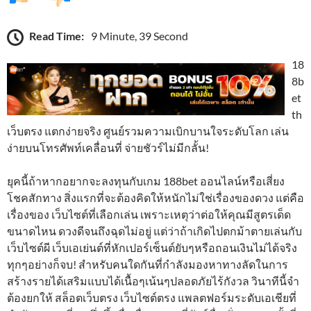
Read Time:
9 Minute, 39 Second
18
8b
et
th
เว็บตรง แตกง่ายจริง ศูนย์รวมความเบิกบานใจระดับโลก เล่น
ง่ายบนโทรศัพท์เคลื่อนที่ จ่ายชัวร์ไม่มีกลั้น!
ยุคนี้ถ้าหากอยากจะลงทุนกับเกม 188bet ออนไลน์หรือเสี่ยง
โชคสักทาง สิ่งแรกที่จะต้องคิดให้หนักไม่ใช่เรื่องของดวง แต่คือ
เรื่องของ เว็บไซต์ที่เลือกเล่น เพราะเหตุว่าต่อให้คุณมีสูตรเด็ด
ขนาดไหน ดวงดีจนถึงฉุดไม่อยู่ แต่ว่าถ้าเกิดไปตกม้าตายเล่นกับ
เว็บไซต์ผี เว็บเอเย่นต์ที่หักเปอร์เซ็นต์ยับๆหรือถอนเงินไม่ได้จริง
ทุกๆอย่างก็จบ! สำหรับคนใดกันที่กำลังมองหาทางลัดในการ
สร้างรายได้เสริมแบบได้เนื้อๆเน้นๆปลอดภัยไร้กังวล วินาทีนี้จำ
ต้องยกให้ สล็อตเว็บตรง เว็บไซต์ตรง แพลตฟอร์มระดับเอเชียที่