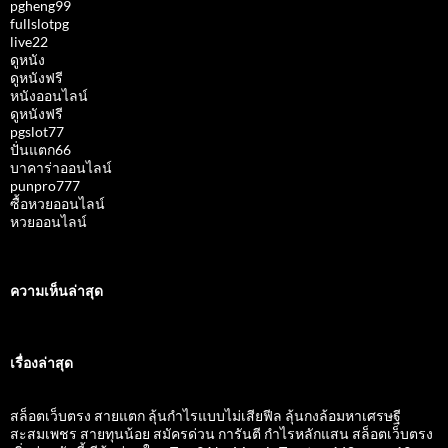
pgheng99
fullslotpg
live22
ดูหนัง
ดูหนังฟรี
หนังออนไลน์
ดูหนังฟรี
pgslot77
ปั่นแตก66
บาคาร่าออนไลน์
punpro777
ซื้อหวยออนไลน์
หวยออนไลน์
ความเห็นล่าสุด
เรื่องล่าสุด
สล็อตเว็บตรง สายแตก ลุ้นกำไรแบบไม่เสียฟีล ลุ้นกงล้อมหาเศรษฐี
สะสมเพชร สายทุนน้อย สมัครด่วน การันตี กำไรหลักแสน สล็อตเว็บตรง