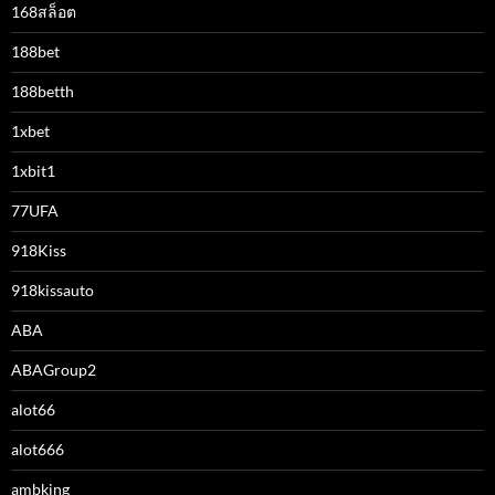
168สล็อต
188bet
188betth
1xbet
1xbit1
77UFA
918Kiss
918kissauto
ABA
ABAGroup2
alot66
alot666
ambking