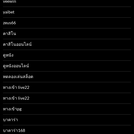
veewin
yaibet
zeus66
คาสิโน
คาสิโนออนไลน์
ดูหนัง
ดูหนังออนไลน์
ทดลองเล่นสล็อต
ทางเข้า live22
ทางเข้า live22
ทางเข้าpg
บาคาร่า
บาคาร่า168