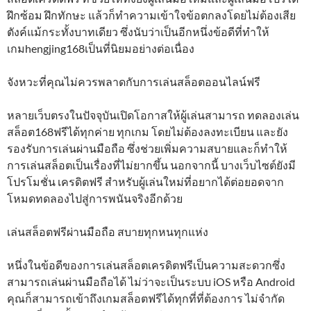
ฝึกซ้อม ฝึกทักษะ แล้วก็ทำความเข้าใจข้อตกลงโดยไม่ต้องเสีย
ตังค์แม้กระทั้งบาทเดียว ซึ่งนับว่าเป็นอีกหนึ่งข้อดีที่ทำให้
เกมhengjing168เป็นที่นิยมอย่างต่อเนื่อง
จังหวะที่คุณไม่ควรพลาดกับการเล่นสล็อตออนไลน์ฟรี
หลายเว็บตรงในปัจจุบันเปิดโอกาสให้ผู้เล่นสามารถ ทดลองเล่น
สล็อต168ฟรีได้ทุกค่าย ทุกเกม โดยไม่ต้องลงทะเบียน และยัง
รองรับการเล่นผ่านมือถือ ซึ่งช่วยเพิ่มความสบายและก็ทำให้
การเล่นสล็อตเป็นเรื่องที่ไม่ยากขึ้น นอกจากนี้ บางเว็บไซต์ยังมี
โปรโมชั่น เครดิตฟรี สำหรับผู้เล่นใหม่ที่อยากได้ต่อยอดจาก
โหมดทดลองไปสู่การพนันจริงอีกด้วย
เล่นสล็อตฟรีผ่านมือถือ สบายทุกหนทุกแห่ง
หนึ่งในข้อดีของการเล่นสล็อตเครดิตฟรีเป็นความสะดวกซึ่ง
สามารถเล่นผ่านมือถือได้ ไม่ว่าจะเป็นระบบ iOS หรือ Android
คุณก็สามารถเข้าถึงเกมสล็อตฟรีได้ทุกที่ที่ต้องการ ไม่จำกัด