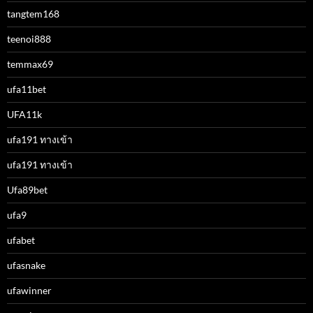
tangtem168
teenoi888
temmax69
ufa11bet
UFA11k
ufa191 ทางเข้า
ufa191 ทางเข้า
Ufa89bet
ufa9
ufabet
ufasnake
ufawinner