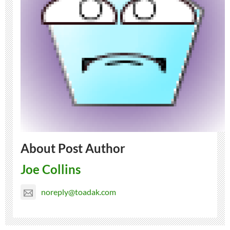
About Post Author
Joe Collins
noreply@toadak.com