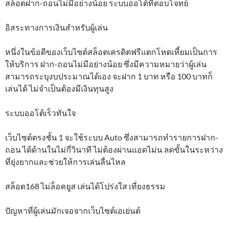
สล็อตฝาก-ถอนไม่มีอย่างน้อย ระบบออโต้ที่ตอบโจทย์
อิสระทางการเงินสำหรับผู้เล่น
หนึ่งในข้อดีของเว็บไซต์สล็อตเครดิตฟรีแตกโหดเหี้ยมเป็นการ
ให้บริการ ฝาก-ถอนไม่มีอย่างน้อย ซึ่งมีความหมายว่าผู้เล่น
สามารถระบุงบประมาณได้เอง จะฝาก 1 บาท หรือ 100 บาทก็
เล่นได้ ไม่จำเป็นต้องมีเงินทุนสูง
ระบบออโต้เร็วทันใจ
เว็บไซต์ตรงชั้น 1 จะใช้ระบบ Auto ซึ่งสามารถทำรายการฝาก-
ถอน ได้ด้านในไม่กี่วินาที ไม่ต้องผ่านแอดไม่น ลดขั้นในระหว่าง
ที่ยุ่งยากและช่วยให้การเล่นลื่นไหล
สล็อต168 ไม่ล็อคยูส เล่นได้โปร่งใส เที่ยงธรรม
ปัญหาที่ผู้เล่นมักเจอจากเว็บไซต์เอเย่นต์