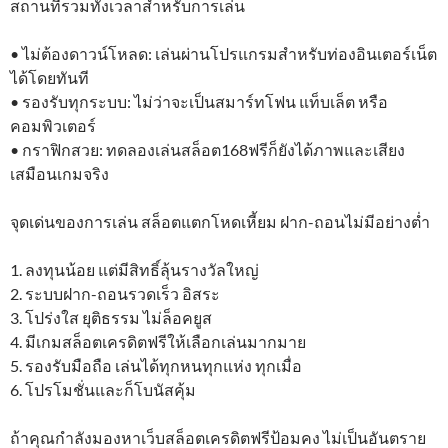
สถานที่รวมทั้งเวลาสำหรับการเล่น
• ไม่ต้องดาวน์โหลด: เล่นผ่านโปรแกรมสำหรับท่องอินเตอร์เน็ต
ได้โดยทันที
• รองรับทุกระบบ: ไม่ว่าจะเป็นสมาร์ทโฟน แท็บเล็ต หรือ
คอมพิวเตอร์
• กราฟิกสวย: ทดลองเล่นสล็อต168ฟรีก็ยังได้ภาพและเสียง
เสมือนเกมจริง
จุดเด่นของการเล่น สล็อตแตกโหดเหี้ยม ฝาก-ถอนไม่มีอย่างต่ำ
1. ลงทุนน้อย แต่มีสิทธิ์ลุ้นรางวัลใหญ่
2. ระบบฝาก-ถอนรวดเร็ว อิสระ
3. โปร่งใส ยุติธรรม ไม่ล็อคยูส
4. มีเกมสล็อตเครดิตฟรีให้เลือกเล่นมากมาย
5. รองรับมือถือ เล่นได้ทุกหนทุกแห่ง ทุกเมื่อ
6. โปรโมชั่นและก็โบนัสคุ้ม
ถ้าคุณกำลังมองหาเว็บสล็อตเครดิตฟรีป้อมคง ไม่เป็นอันตราย