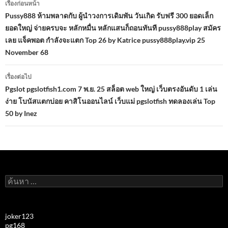
เรื่องก่อนหน้า
นำทาง
Pussy888 ห้ามพลาดกับ ผู้นำวงการเดิมพัน วันเกิด รับฟรี 300 ยอดเล็ก
ยอดใหญ่ จ่ายครบจะ หลักหมื่น หลักแสนก็ถอนทันที pussy888play สมัคร
เรื่อง
เลย แจ็คพอต กำลังจะแตก Top 26 by Katrice pussy888play.vip 25
November 68
เรื่องต่อไป
Pgslot pgslotfish1.com 7 พ.ย. 25 สล็อต web ใหญ่ เว็บตรงอันดับ 1 เล่น
ง่าย โบนัสแตกบ่อย คาสิโนออนไลน์ เว็บแม่ pgslotfish ทดลองเล่น Top
50 by Inez
ค้นหา
สำหรับ:
joker123
pg168