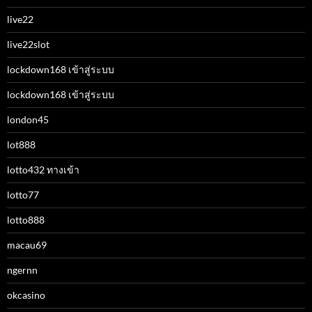
live22
live22slot
lockdown168 เข้าสู่ระบบ
lockdown168 เข้าสู่ระบบ
london45
lot888
lotto432 ทางเข้า
lotto77
lotto888
macau69
ngernn
okcasino