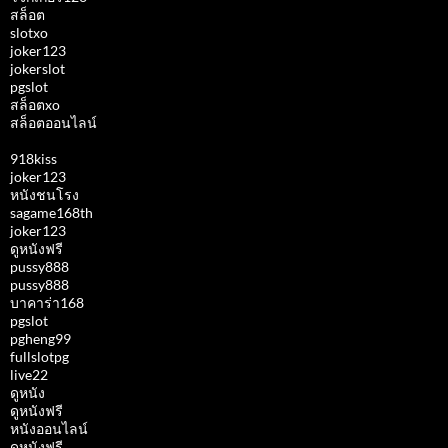
สล็อต
slotxo
joker123
jokerslot
pgslot
สล็อตxo
สล็อตออนไลน์
918kiss
joker123
หนังชนโรง
sagame168th
joker123
ดูหนังฟรี
pussy888
pussy888
บาคาร่า168
pgslot
pgheng99
fullslotpg
live22
ดูหนัง
ดูหนังฟรี
หนังออนไลน์
ดูหนังฟรี