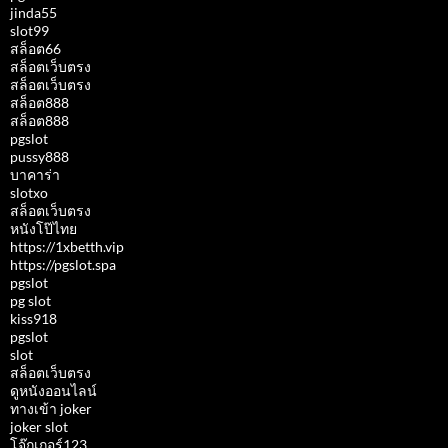
jinda55
slot99
สล็อต66
สล็อตเว็บตรง
สล็อตเว็บตรง
สล็อต888
สล็อต888
pgslot
pussy888
บาคาร่า
slotxo
สล็อตเว็บตรง
หนังโป๊ไทย
https://1xbetth.vip
https://pgslot.spa
pgslot
pg slot
kiss918
pgslot
slot
สล็อตเว็บตรง
ดูหนังออนไลน์
ทางเข้า joker
joker slot
โจ๊กเกอร์123