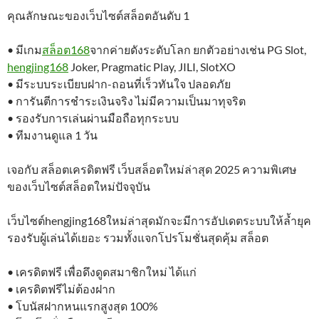
คุณลักษณะของเว็บไซต์สล็อตอันดับ 1
• มีเกม
สล็อต168
จากค่ายดังระดับโลก ยกตัวอย่างเช่น PG Slot,
hengjing168
Joker, Pragmatic Play, JILI, SlotXO
• มีระบบระเบียบฝาก-ถอนที่เร็วทันใจ ปลอดภัย
• การันตีการชำระเงินจริง ไม่มีความเป็นมาทุจริต
• รองรับการเล่นผ่านมือถือทุกระบบ
• ทีมงานดูแล 1 วัน
เจอกับ สล็อตเครดิตฟรี เว็บสล็อตใหม่ล่าสุด 2025 ความพิเศษ
ของเว็บไซต์สล็อตใหม่ปัจจุบัน
เว็บไซต์hengjing168ใหม่ล่าสุดมักจะมีการอัปเดตระบบให้ล้ำยุค
รองรับผู้เล่นได้เยอะ รวมทั้งแจกโปรโมชั่นสุดคุ้ม สล็อต
• เครดิตฟรี เพื่อดึงดูดสมาชิกใหม่ ได้แก่
• เครดิตฟรีไม่ต้องฝาก
• โบนัสฝากหนแรกสูงสุด 100%