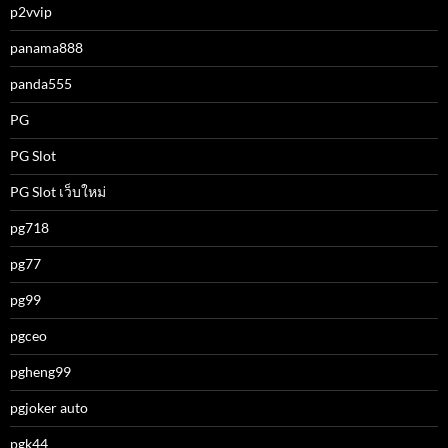
p2vvip
panama888
panda555
PG
PG Slot
PG Slot เว็บใหม่
pg718
pg77
pg99
pgceo
pgheng99
pgjoker auto
pgk44