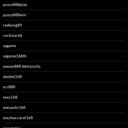
pussy888play
pussy888win
redkong89
rockstar66
sagame
sagame168th
sawan888 ทดลองเล่น
sbobet168
scr888
sexy168
sexyauto168
sexybaccarat168
sexygame