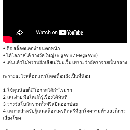
• คือ สล็อตแตกง่าย แตกหนัก
• ได้โอกาสได้ รางวัลใหญ่ (Big Win / Mega Win)
• เล่นแล้วไม่ทราบสึกเสียเปรียบเว็บ เพราะว่าอัตราจ่ายเป็นกลาง
เพราะอะไรสล็อตแตกโหดเหี้ยมถึงเป็นที่นิยม
1. ใช้ทุนน้อยก็มีโอกาสได้กำไรมาก
2. เล่นง่าย มือใหม่ก็รู้เรื่องได้ทันที
3. รางวัลโบนัสรวมทั้งฟรีสปินออกบ่อย
4. เหมาะสำหรับผู้เล่นสล็อตเครดิตฟรีที่ถูกใจความท้าและก็การ
เสี่ยงโชค